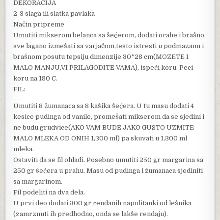
DEKORACIJA
2-3 slaga ili slatka pavlaka
Način pripreme
Umutiti mikserom belanca sa šećerom, dodati orahe i brašno,
sve lagano izmešati sa varjačom,testo istresti u podmazanu i
brašnom posutu tepsiju dimenzije 30*28 cm(MOZETE I
MALO MANJU,VI PRILAGODITE VAMA), ispeći koru. Peci
koru na 180 C.
FIL:
Umutiti 8 žumanaca sa 8 kašika šećera. U tu masu dodati 4
kesice pudinga od vanile, promešati mikserom da se sjedini i
ne budu grudvice(AKO VAM BUDE JAKO GUSTO UZMITE
MALO MLEKA OD ONIH 1,300 ml) pa skuvati u 1,300 ml
mleka.
Ostaviti da se fil ohladi. Posebno umutiti 250 gr margarina sa
250 gr šećera u prahu. Masu od pudinga i žumanaca sjediniti
sa margarinom.
Fil podeliti na dva dela.
U prvi deo dodati 300 gr rendanih napolitanki od lešnika
(zamrznuti ih predhodno, onda se lakše rendaju).