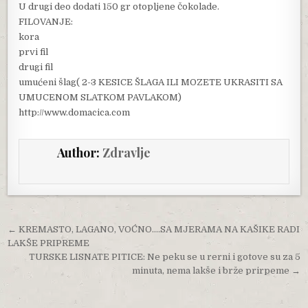
U drugi deo dodati 150 gr otopljene čokolade.
FILOVANJE:
kora
prvi fil
drugi fil
umućeni šlag( 2-3 KESICE ŠLAGA ILI MOZETE UKRASITI SA
UMUCENOM SLATKOM PAVLAKOM)
http://www.domacica.com
Author:
Zdravlje
Post navigation
← KREMASTO, LAGANO, VOĆNO….SA MJERAMA NA KAŠIKE RADI
LAKŠE PRIPREME
TURSKE LISNATE PITICE: Ne peku se u rerni i gotove su za 5
minuta, nema lakše i brže prirpeme →