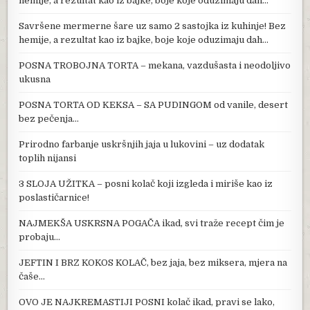
hemije, a rezultat kao iz bajke, boje koje oduzimaju dah…
Savršene mermerne šare uz samo 2 sastojka iz kuhinje! Bez
hemije, a rezultat kao iz bajke, boje koje oduzimaju dah…
POSNA TROBOJNA TORTA – mekana, vazdušasta i neodoljivo
ukusna
POSNA TORTA OD KEKSA – SA PUDINGOM od vanile, desert
bez pečenja…
Prirodno farbanje uskršnjih jaja u lukovini – uz dodatak
toplih nijansi
3 SLOJA UŽITKA – posni kolač koji izgleda i miriše kao iz
poslastičarnice!
NAJMEKŠA USKRSNA POGAČA ikad, svi traže recept čim je
probaju…
JEFTIN I BRZ KOKOS KOLAČ, bez jaja, bez miksera, mjera na
čaše…
OVO JE NAJKREMASTIJI POSNI kolač ikad, pravi se lako,