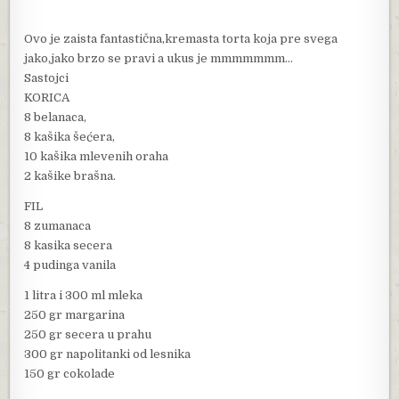
Ovo je zaista fantastična,kremasta torta koja pre svega
jako,jako brzo se pravi a ukus je mmmmmmm…
Sastojci
KORICA
8 belanaca,
8 kašika šećera,
10 kašika mlevenih oraha
2 kašike brašna.
FIL
8 zumanaca
8 kasika secera
4 pudinga vanila
1 litra i 300 ml mleka
250 gr margarina
250 gr secera u prahu
300 gr napolitanki od lesnika
150 gr cokolade