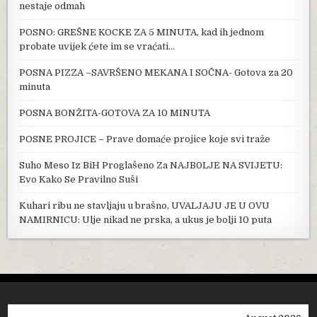
nestaje odmah
POSNO: GREŠNE KOCKE ZA 5 MINUTA, kad ih jednom
probate uvijek ćete im se vraćati…
POSNA PIZZA –SAVRŠENO MEKANA I SOČNA- Gotova za 20
minuta
POSNA BONŽITA-GOTOVA ZA 10 MINUTA
POSNE PROJICE – Prave domaće projice koje svi traže
Suho Meso Iz BiH Proglašeno Za NAJB0LJE NA SVIJETU:
Evo Kako Se Pravilno Suši
Kuhari ribu ne stavljaju u brašno, UVALJAJU JE U OVU
NAMIRNICU: Ulje nikad ne prska, a ukus je bolji 10 puta