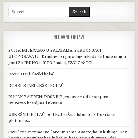
Search for:
NEDAVNE OBJAVE
SVI IH MIJEŠAMO U SALATAMA, STRUČNJACI
UPOZORAVAJU: Krastavce i paradajz nikada ne biste smjeli
jesti ZAJEDNO u ISTOJ salati, EVO ZAŠTO!
Dobri stari, Češki kolač…
DOBRI, STARI ČEŠKI KOLAČ
RUČAK ZA TREN: POSNE Pljeskavice od krompira –
izuzetno hranljive i ukusne
USKRŠNJI KOLAČ, od 1 kg brašna dobijate, 3 Uskršnje
pletenice…
Savršene mermerne šare uz samo 2 sastojka iz kuhinje! Bez