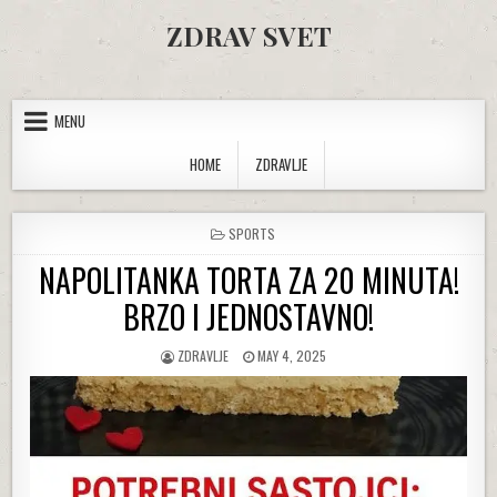
Skip to content
ZDRAV SVET
MENU
HOME
ZDRAVLJE
POSTED IN
SPORTS
NAPOLITANKA TORTA ZA 20 MINUTA!
BRZO I JEDNOSTAVNO!
AUTHOR:
PUBLISHED DATE:
ZDRAVLJE
MAY 4, 2025