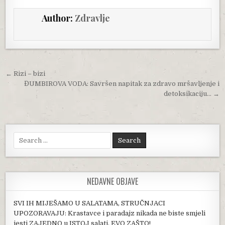
Author:
Zdravlje
Post navigation
← Rizi – bizi
ĐUMBIROVA VODA: Savršen napitak za zdravo mršavljenje i
detoksikaciju… →
Search for:
NEDAVNE OBJAVE
SVI IH MIJEŠAMO U SALATAMA, STRUČNJACI
UPOZORAVAJU: Krastavce i paradajz nikada ne biste smjeli
jesti ZAJEDNO u ISTOJ salati, EVO ZAŠTO!