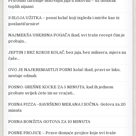
Prirodno farbanje uskršnjih jaja u lukovini – uz dodatak
toplih nijansi
3 SLOJA UŽITKA – posni kolač koji izgleda i miriše kao iz
poslastičarnice!
NAJMEKŠA USKRSNA POGAČA ikad, svi traže recept čim je
probaju…
JEFTIN I BRZ KOKOS KOLAČ, bez jaja, bez miksera, mjera na
čaše…
OVO JE NAJKREMASTIJI POSNI kolač ikad, pravi se lako,
nestaje odmah
POSNO: GREŠNE KOCKE ZA 5 MINUTA, kad ih jednom
probate uvijek ćete im se vraćati…
POSNA PIZZA –SAVRŠENO MEKANA I SOČNA- Gotova za 20
minuta
POSNA BONŽITA-GOTOVA ZA 10 MINUTA
POSNE PROJICE – Prave domaće projice koje svi traže