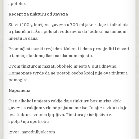
apoteke.
Recept za tinkturu od gaveza
Staviti 100 g korijena gaveza u 700 ml jake rakije ili alkohola
u plastičnu flašu i položiti vodoravno da “odleži” na tamnom
mjestu 14 dana.
Promućkati svaki treći dan. Nakon 14 dana procijediti i čuvati
u tamnoj staklenoj flaši na hladnom mjestu.
Ovom tinkturom mazati oboljelo mjesto 3 puta dnevno.
Homeopate tvrde da ne postoji osoba kojoj nije ova tinktura
pomogla!
Napomena:
Čisti alkohol umjesto rakije daje tinkturu bez mirisa, dok
gavez sa rakijom vrlo neprijatno miriše. Imajte u vidu i da je
ova tinktura veoma ljepljiva. Tinktura je isključivo za
spoljašnju upotrebu.
Izvor: narodnilijek.com