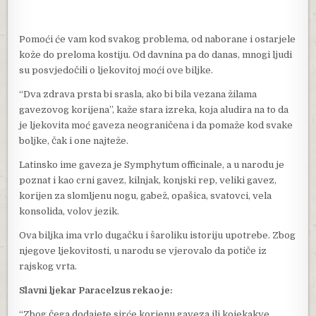
Pomoći će vam kod svakog problema, od naborane i ostarjele
kože do preloma kostiju. Od davnina pa do danas, mnogi ljudi
su posvjedočili o ljekovitoj moći ove biljke.
“Dva zdrava prsta bi srasla, ako bi bila vezana žilama
gavezovog korijena”, kaže stara izreka, koja aludira na to da
je ljekovita moć gaveza neograničena i da pomaže kod svake
boljke, čak i one najteže.
Latinsko ime gaveza je Symphytum officinale, a u narodu je
poznat i kao crni gavez, kilnjak, konjski rep, veliki gavez,
korijen za slomljenu nogu, gabež, opašica, svatovci, vela
konsolida, volov jezik.
Ova biljka ima vrlo dugačku i šaroliku istoriju upotrebe. Zbog
njegove ljekovitosti, u narodu se vjerovalo da potiče iz
rajskog vrta.
Slavni ljekar Paracelzus rekao je:
“Zbog čega dodajete sirće korjenu gaveza ili kojekakve