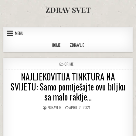
Skip to content
ZDRAV SVET
MENU
HOME
ZDRAVLJE
POSTED IN
CRIME
NAJLJEKOVITIJA TINKTURA NA
SVIJETU: Samo pomiješajte ovu biljku
sa malo rakije…
AUTHOR:
PUBLISHED DATE:
ZDRAVLJE
APRIL 2, 2021