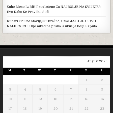
Suho Meso Iz BiH Proglašeno Za NAJB0LJE NA SVIJETU:
Evo Kako Se Pravilno Suši
Kuhari ribu ne stavljaju u brašno, UVALJAJU JE U OVU
NAMIRNICU: Ulje nikad ne prska, a ukus je bolji 10 puta
August 2026
M
T
W
T
F
S
S
1
2
3
4
5
6
7
8
9
10
11
12
13
14
15
16
17
18
19
20
21
22
23