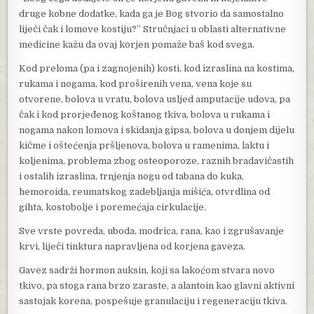
druge kobne dodatke, kada ga je Bog stvorio da samostalno
liječi čak i lomove kostiju?” Stručnjaci u oblasti alternativne
medicine kažu da ovaj korjen pomaže baš kod svega.
Kod preloma (pa i zagnojenih) kosti, kod izraslina na kostima,
rukama i nogama, kod proširenih vena, vena koje su
otvorene, bolova u vratu, bolova usljed amputacije udova, pa
čak i kod prorjeđenog koštanog tkiva, bolova u rukama i
nogama nakon lomova i skidanja gipsa, bolova u donjem dijelu
kičme i oštećenja pršljenova, bolova u ramenima, laktu i
koljenima, problema zbog osteoporoze, raznih bradavičastih
i ostalih izraslina, trnjenja nogu od tabana do kuka,
hemoroida, reumatskog zadebljanja mišića, otvrdlina od
gihta, kostobolje i poremećaja cirkulacije.
Sve vrste povreda, uboda, modrica, rana, kao i zgrušavanje
krvi, liječi tinktura napravljena od korjena gaveza.
Gavez sadrži hormon auksin, koji sa lakoćom stvara novo
tkivo, pa stoga rana brzo zaraste, a alantoin kao glavni aktivni
sastojak korena, pospešuje granulaciju i regeneraciju tkiva.