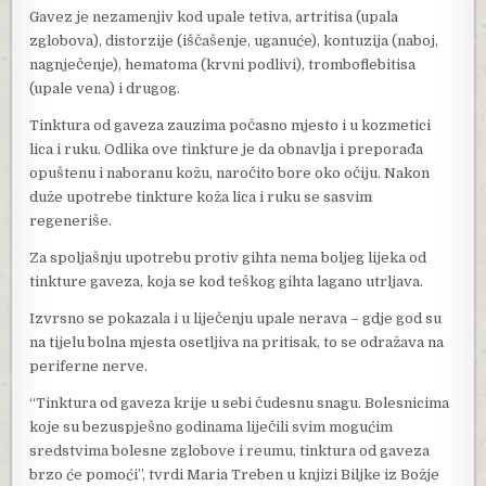
Gavez je nezamenjiv kod upale tetiva, artritisa (upala
zglobova), distorzije (iščašenje, uganuće), kontuzija (naboj,
nagnječenje), hematoma (krvni podlivi), tromboflebitisa
(upale vena) i drugog.
Tinktura od gaveza zauzima počasno mjesto i u kozmetici
lica i ruku. Odlika ove tinkture je da obnavlja i preporađa
opuštenu i naboranu kožu, naročito bore oko očiju. Nakon
duže upotrebe tinkture koža lica i ruku se sasvim
regeneriše.
Za spoljašnju upotrebu protiv gihta nema boljeg lijeka od
tinkture gaveza, koja se kod teškog gihta lagano utrljava.
Izvrsno se pokazala i u liječenju upale nerava – gdje god su
na tijelu bolna mjesta osetljiva na pritisak, to se odražava na
periferne nerve.
“Tinktura od gaveza krije u sebi čudesnu snagu. Bolesnicima
koje su bezuspješno godinama liječili svim mogućim
sredstvima bolesne zglobove i reumu, tinktura od gaveza
brzo će pomoći”, tvrdi Maria Treben u knjizi Biljke iz Božje