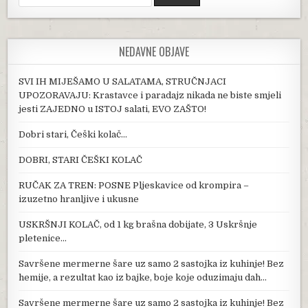
NEDAVNE OBJAVE
SVI IH MIJEŠAMO U SALATAMA, STRUČNJACI
UPOZORAVAJU: Krastavce i paradajz nikada ne biste smjeli
jesti ZAJEDNO u ISTOJ salati, EVO ZAŠTO!
Dobri stari, Češki kolač…
DOBRI, STARI ČEŠKI KOLAČ
RUČAK ZA TREN: POSNE Pljeskavice od krompira –
izuzetno hranljive i ukusne
USKRŠNJI KOLAČ, od 1 kg brašna dobijate, 3 Uskršnje
pletenice…
Savršene mermerne šare uz samo 2 sastojka iz kuhinje! Bez
hemije, a rezultat kao iz bajke, boje koje oduzimaju dah…
Savršene mermerne šare uz samo 2 sastojka iz kuhinje! Bez