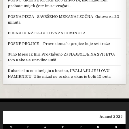
POSNO: GREŠNE KOCKE ZA 5 MINUTA, kad ih jednom
probate uvijek ćete im se vraćati…
POSNA PIZZA –SAVRŠENO MEKANA I SOČNA- Gotova za 20
minuta
POSNA BONŽITA-GOTOVA ZA 10 MINUTA
POSNE PROJICE – Prave domaće projice koje svi traže
Suho Meso Iz BiH Proglašeno Za NAJB0LJE NA SVIJETU:
Evo Kako Se Pravilno Suši
Kuhari ribu ne stavljaju u brašno, UVALJAJU JE U OVU
NAMIRNICU: Ulje nikad ne prska, a ukus je bolji 10 puta
August 2026
M
T
W
T
F
S
S