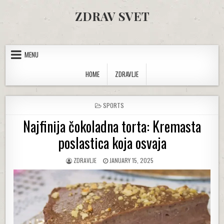
Skip to content
ZDRAV SVET
MENU
HOME
ZDRAVLJE
POSTED IN
SPORTS
Najfinija čokoladna torta: Kremasta
poslastica koja osvaja
AUTHOR:
PUBLISHED DATE:
ZDRAVLJE
JANUARY 15, 2025