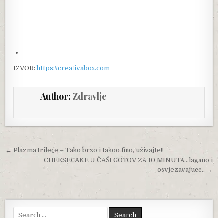
IZVOR:
https://creativabox.com
Author:
Zdravlje
Post navigation
← Plazma trileće – Tako brzo i takoo fino, uživajte!!
CHEESECAKE U ČAŠI GOTOV ZA 10 MINUTA…lagano i
osvjezavajuce.. →
Search for: