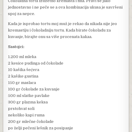
Čokoladna torta izuzetno kremasta i fina. Pravi se jako
jednostavno i ne peče se a ova kombinacija ukusa je savršeni
spoj za nepce.
Kada je isprobao tortu moj muž je rekao da nikada nije jeo
kremastiju i čokoladniju tortu. Kada birate čokoladu za
kuvanje, birajte onu sa više procenata kakaa.
Sastojci:
1.200 ml mleka
2 kesice pudinga od čokolade
10 kašika šećera
2 kašike gustina
150 gr maslaca
100 gr čokolade za kuvanje
500 ml slatke pavlake
300 gr plazma keksa
prstohvat soli
nekoliko kapi ruma
200 gr mlečne čokolade
po želji pečeni lešnik za posipanje