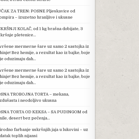
ČAK ZA TREN: POSNE Pljeskavice od
ompira – izuzetno hranljive i ukusne
KRŠNJI KOLAČ, od 1 kg brašna dobijate, 3
kršnje pletenice…
vršene mermerne šare uz samo 2 sastojka iz
hinje! Bez hemije, a rezultat kao iz bajke, boje
je oduzimaju dah…
vršene mermerne šare uz samo 2 sastojka iz
hinje! Bez hemije, a rezultat kao iz bajke, boje
je oduzimaju dah…
SNA TROBOJNA TORTA – mekana,
zdušasta i neodoljivo ukusna
SNA TORTA OD KEKSA – SA PUDINGOM od
nile, desert bez pečenja…
irodno farbanje uskršnjih jaja u lukovini – uz
datak toplih nijansi