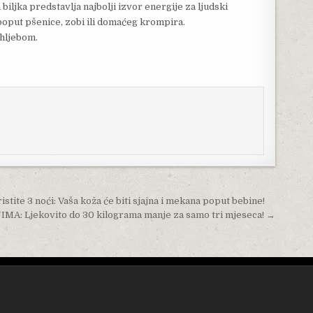
 biljka predstavlja najbolji izvor energije za ljudski
oput pšenice, zobi ili domaćeg krompira.
 hljebom.
tite 3 noći: Vaša koža će biti sjajna i mekana poput bebine!
 Ljekovito do 30 kilograma manje za samo tri mjeseca! →