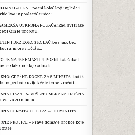
SLOJA UŽITKA – posni kolač koji izgleda i
riše kao iz poslastičarnice!
JMEKŠA USKRSNA POGAČA ikad, svi traže
cept čim je probaju…
FTIN I BRZ KOKOS KOLAČ, bez jaja, bez
ksera, mjera na čaše…
O JE NAJKREMASTIJI POSNI kolač ikad,
avi se lako, nestaje odmah
SNO: GREŠNE KOCKE ZA 5 MINUTA, kad ih
dnom probate uvijek ćete im se vraćati…
SNA PIZZA –SAVRŠENO MEKANA I SOČNA-
tova za 20 minuta
SNA BONŽITA-GOTOVA ZA 10 MINUTA
SNE PROJICE – Prave domaće projice koje
i traže