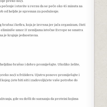
olje preko noći.
 pečenje i stavite u rernu da se peče oko 45 minuta na
eb od heljde je spreman za posluženje.
ašna i kefira, koja je izvrsna jer jača organizam, čisti
i eliminiše umor.U zemljama istočne Evrope se smatra
a je krajnje jednostavna.
e heljdino brašno i dobro promiješajte. Ukoliko želite,
preko noći u frižideru. Ujutru ponovo promiješajte i
 kojeg ćete biti siti i zadovoljićete vaše potrebe do
aživanja, gde su došli do saznanja da proteini kojima