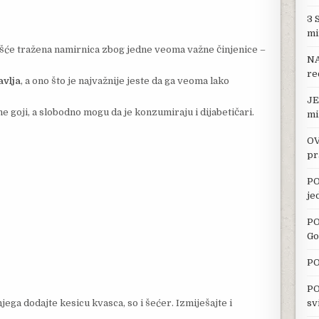
3 
mi
ešće tražena namirnica zbog jedne veoma važne činjenice –
NA
re
avlja
, a ono što je najvažnije jeste da ga veoma lako
JE
e goji, a slobodno mogu da je konzumiraju i dijabetičari.
mi
OV
pr
PO
je
PO
Go
PO
PO
jega dodajte kesicu kvasca, so i šećer. Izmiješajte i
sv