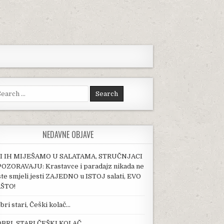
arch for:
NEDAVNE OBJAVE
I IH MIJEŠAMO U SALATAMA, STRUČNJACI
OZORAVAJU: Krastavce i paradajz nikada ne
ste smjeli jesti ZAJEDNO u ISTOJ salati, EVO
ŠTO!
bri stari, Češki kolač…
BRI, STARI ČEŠKI KOLAČ