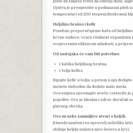
jeste da smjesa treba da odstoji duže, najb
Ujutru je premjestite u podmazani pleh za
temperaturi od 200 stepeni.Beskvasni hlj
Heljdino brašno i kefir
Posebno preporučujemo kašu od heljdinog br
krvne sudove, vraća vitalnost organizmu 
svojevrsnim eliksirom mladosti, a priprem
Od sastojaka će vam biti potrebno:
1 kašika heljdinog brašna,
1 šolja kefira
Sipajte kefir u šolju, a potom u nju dodajt
možete slobodno da dodate malo meda.
Ovu smjesu spremajte uveče i ostavite je 
pojedite. Ovo je idealan i zdrav doručak od
glavnog obroka.
Ovo su neke zanimljive stvari o heljdi:
Kineski naučnici su sproveli nekoliko istr
obiluje heljda snižava nivo šećera u krvi.