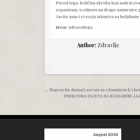
Pored toga, količina skroba koji sadrži ova
organizam, u odnosu na druge namirnice p
Javite nam i vi svoja iskustva sa heljdinim
Izvor
: zdravailepa
Author:
Zdravlje
Post navigation
← Napravite domaći serum sa vitaminom E i koris
PRIRODNA DIJETA SA KUHANIM JAJIMA:
August 2026