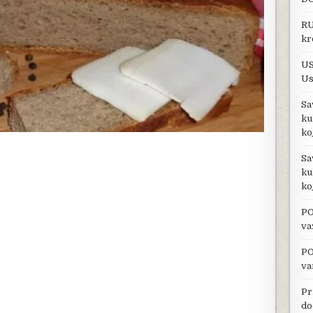
RU
kr
US
Us
Sa
ku
ko
Sa
ku
ko
PO
va
PO
va
Pr
do