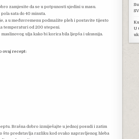
Su
bro zamjesite da se u potpunosti sjedini u masu.
SV
 pola sata do 40 minuta.
je, a u međuvremenu podmažite pleh i postavite tijesto
Ku
 na temperaturi od 200 stepeni.
U 
 maslinovog ulja kako bi korica bila ljepša i ukusnija.
uk
o ovaj recept:
eptu. Brašna dobro izmiješajte u jednoj posudi i zatim
 što predstavlja razliku kod ovako napravljenog hleba