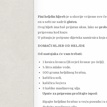
Fini heljdin hljeeb
je u skorije vrijeme sve č
on u sebi ne sadrži
gluten
.
Ovaj hljeb ima baš prijatan ukus, lako se
prob
priprema kod kuće.
U pitanju je potpuno dijetska namirnica koja n
DOMAĆI HLJEB OD HELJDE
Od sastojaka će vam trebati:
1 kesica kvasca (ili svjež kvasac po želji),
½ litra mlake vode,
500 grama heljdinog brašna,
kašičica soli,
kašičica šećera
3 kašike maslinovog ulja.
Upute za pripremu pročitajte ispod:
Sipajte heljdino brašno u veću posudu i u n
dodajte maslinovo ulje.