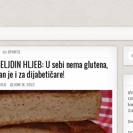
POSTED IN
SPORTS
Se
ELJDIN HLJEB: U sebi nema glutena,
an je i za dijabetičare!
OR:
PUBLISHED DATE:
VLJE
JUNE 18, 2022
SV
UP
bi
ZA
Do
DO