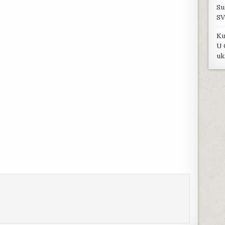
Su
SV
Ku
U 
uk