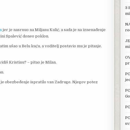
3 
mi
NA
n
jer je nasrnuo na Miljanu Kulić, a sada je na iznenađenje
re
tini Spalević doneo poklon.
JE
zatim ušao u Belu kuću, a voditelj postavio mu je pitanje.
mi
OV
vidiš Kristinu? – pitao je Milan.
pr
an.
PO
je
ga je obezbeđenje ispratilo van Zadruge. Njegov potez
PO
Go
PO
PO
sv