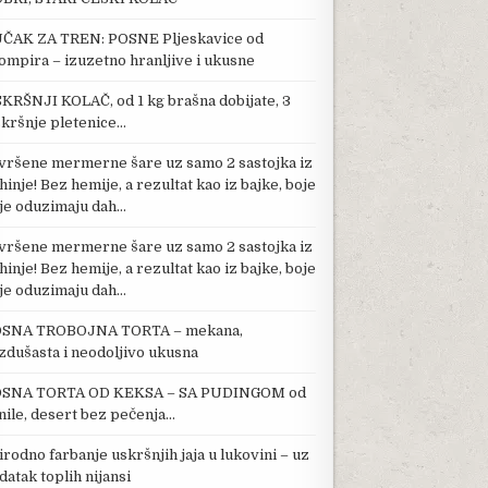
ČAK ZA TREN: POSNE Pljeskavice od
ompira – izuzetno hranljive i ukusne
KRŠNJI KOLAČ, od 1 kg brašna dobijate, 3
kršnje pletenice…
vršene mermerne šare uz samo 2 sastojka iz
hinje! Bez hemije, a rezultat kao iz bajke, boje
je oduzimaju dah…
vršene mermerne šare uz samo 2 sastojka iz
hinje! Bez hemije, a rezultat kao iz bajke, boje
je oduzimaju dah…
SNA TROBOJNA TORTA – mekana,
zdušasta i neodoljivo ukusna
SNA TORTA OD KEKSA – SA PUDINGOM od
nile, desert bez pečenja…
irodno farbanje uskršnjih jaja u lukovini – uz
datak toplih nijansi