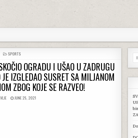
POSTED IN
SPORTS
Se
ESKOČIO OGRADU I UŠAO U ZADRUGU
 JE IZGLEDAO SUSRET SA MILJANOM
NOM ZBOG KOJE SE RAZVEO!
SV
OR:
PUBLISHED DATE:
VLJE
JUNE 25, 2021
UP
bi
ZA
Do
DO