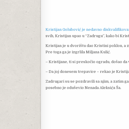
Kristijan Golubović je nedavno diskvalifikova
svih, Kristijan upao u “Zadrugu”, kako bi Kris
Kristijan je u dvorištu dao Kristini poklon, a 
Pre toga ga je izgrlila Miljana Kulić.
– Kristijane, ti si preskočio ogradu, došao da 
– Da joj donesem trepavice – rekao je Kristij
Zadrugari su se pozdravili sa njim, a zatim 
posebno je oduševio Nenada Aleksića Ša.