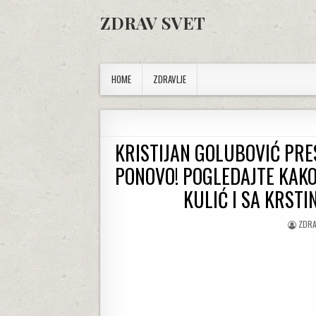
Skip to content
ZDRAV SVET
HOME
ZDRAVLJE
KRISTIJAN GOLUBOVIĆ PR
PONOVO! POGLEDAJTE KAKO
KULIĆ I SA KRSTI
AUTH
ZDRA