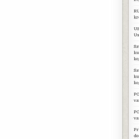
RU
kr
US
Us
Sa
ku
ko
Sa
ku
ko
PO
va
PO
va
Pr
do