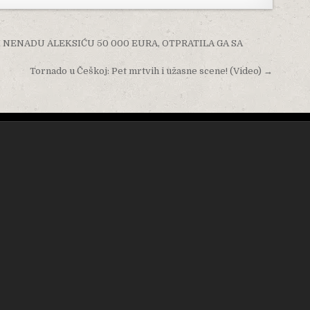
I NENADU ALEKSIĆU 50 000 EURA, OTPRATILA GA SA
Tornado u Češkoj: Pet mrtvih i užasne scene! (Video) →