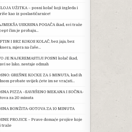
SLOJA UŽITKA – posni kolač koji izgleda i
riše kao iz poslastičarnice!
JMEKŠA USKRSNA POGAČA ikad, svi traže
cept čim je probaju…
FTIN I BRZ KOKOS KOLAČ, bez jaja, bez
ksera, mjera na čaše…
O JE NAJKREMASTIJI POSNI kolač ikad,
avi se lako, nestaje odmah
SNO: GREŠNE KOCKE ZA 5 MINUTA, kad ih
dnom probate uvijek ćete im se vraćati…
SNA PIZZA –SAVRŠENO MEKANA I SOČNA-
tova za 20 minuta
SNA BONŽITA-GOTOVA ZA 10 MINUTA
SNE PROJICE – Prave domaće projice koje
i traže