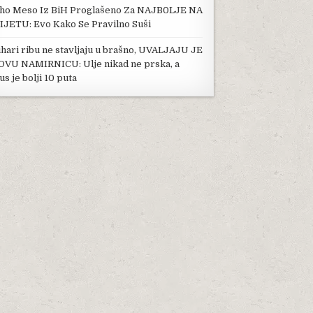
ho Meso Iz BiH Proglašeno Za NAJB0LJE NA
IJETU: Evo Kako Se Pravilno Suši
hari ribu ne stavljaju u brašno, UVALJAJU JE
OVU NAMIRNICU: Ulje nikad ne prska, a
us je bolji 10 puta