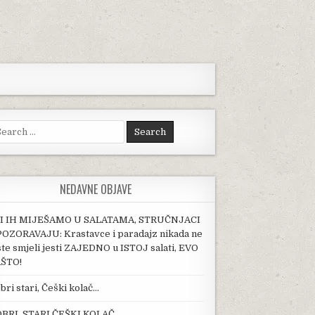
arch for:
NEDAVNE OBJAVE
I IH MIJEŠAMO U SALATAMA, STRUČNJACI
OZORAVAJU: Krastavce i paradajz nikada ne
ste smjeli jesti ZAJEDNO u ISTOJ salati, EVO
ŠTO!
bri stari, Češki kolač…
BRI, STARI ČEŠKI KOLAČ