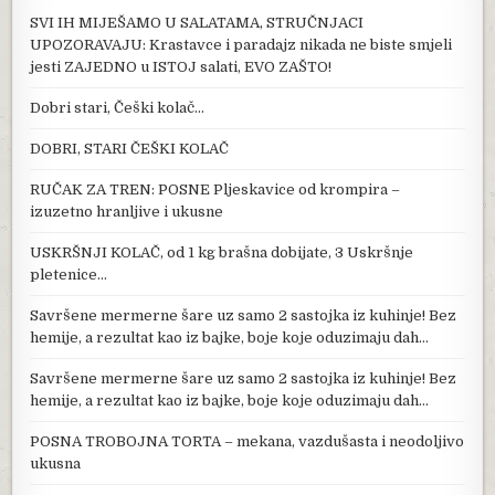
SVI IH MIJEŠAMO U SALATAMA, STRUČNJACI
UPOZORAVAJU: Krastavce i paradajz nikada ne biste smjeli
jesti ZAJEDNO u ISTOJ salati, EVO ZAŠTO!
Dobri stari, Češki kolač…
DOBRI, STARI ČEŠKI KOLAČ
RUČAK ZA TREN: POSNE Pljeskavice od krompira –
izuzetno hranljive i ukusne
USKRŠNJI KOLAČ, od 1 kg brašna dobijate, 3 Uskršnje
pletenice…
Savršene mermerne šare uz samo 2 sastojka iz kuhinje! Bez
hemije, a rezultat kao iz bajke, boje koje oduzimaju dah…
Savršene mermerne šare uz samo 2 sastojka iz kuhinje! Bez
hemije, a rezultat kao iz bajke, boje koje oduzimaju dah…
POSNA TROBOJNA TORTA – mekana, vazdušasta i neodoljivo
ukusna