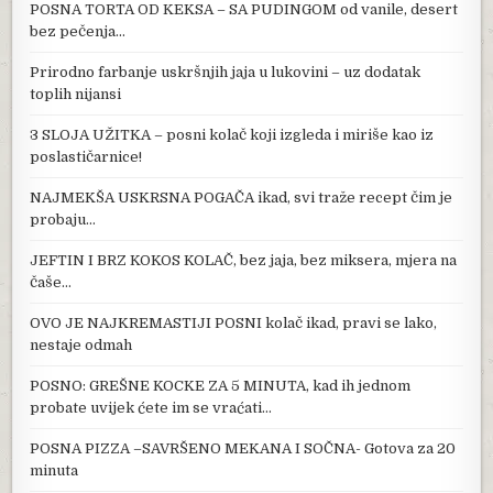
POSNA TORTA OD KEKSA – SA PUDINGOM od vanile, desert
bez pečenja…
Prirodno farbanje uskršnjih jaja u lukovini – uz dodatak
toplih nijansi
3 SLOJA UŽITKA – posni kolač koji izgleda i miriše kao iz
poslastičarnice!
NAJMEKŠA USKRSNA POGAČA ikad, svi traže recept čim je
probaju…
JEFTIN I BRZ KOKOS KOLAČ, bez jaja, bez miksera, mjera na
čaše…
OVO JE NAJKREMASTIJI POSNI kolač ikad, pravi se lako,
nestaje odmah
POSNO: GREŠNE KOCKE ZA 5 MINUTA, kad ih jednom
probate uvijek ćete im se vraćati…
POSNA PIZZA –SAVRŠENO MEKANA I SOČNA- Gotova za 20
minuta