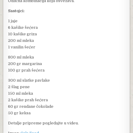
Odlična kombinacija koja osvežava.
Sastojci:
1 jaje
6 kašike šećera
10 kašike griza
200 ml mleka
1 vanilin šećer
800 ml mleka
200 gr margarina
100 gr prah šećera
300 ml slatke pavlake
2 šlag pene
150 ml mleka
2 kašike prah šećera
60 gr rendane čokolade
50 gr keksa
Detalje pripreme pogledajte u videu.