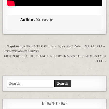
Author:
Zdravlje
Post navigation
← Najukusnije PREDJEL0 0D paradajza ikad! ČAR0BNA SALATA –
JEDN0STAVN0 I BRZ0!
M0KRI K0LAČ POGLEDAJTE RECEPT NA LINKU U KOMENTARU
⬇️⬇️⬇️ →
Search for:
NEDAVNE OBJAVE