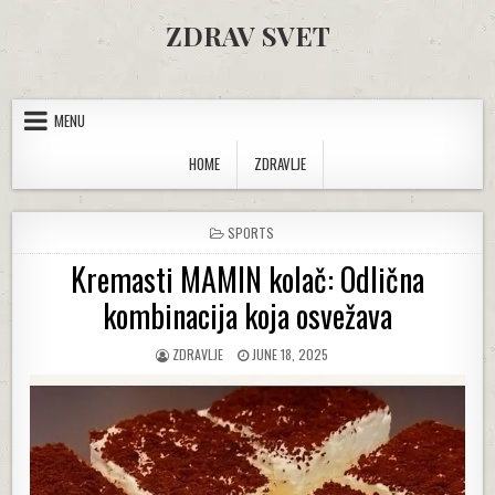
Skip to content
ZDRAV SVET
MENU
HOME
ZDRAVLJE
POSTED IN
SPORTS
Kremasti MAMIN kolač: Odlična
kombinacija koja osvežava
AUTHOR:
PUBLISHED DATE:
ZDRAVLJE
JUNE 18, 2025