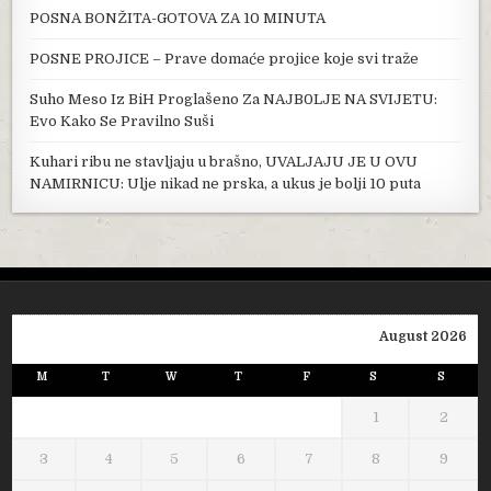
POSNA BONŽITA-GOTOVA ZA 10 MINUTA
POSNE PROJICE – Prave domaće projice koje svi traže
Suho Meso Iz BiH Proglašeno Za NAJB0LJE NA SVIJETU:
Evo Kako Se Pravilno Suši
Kuhari ribu ne stavljaju u brašno, UVALJAJU JE U OVU
NAMIRNICU: Ulje nikad ne prska, a ukus je bolji 10 puta
August 2026
M
T
W
T
F
S
S
1
2
3
4
5
6
7
8
9