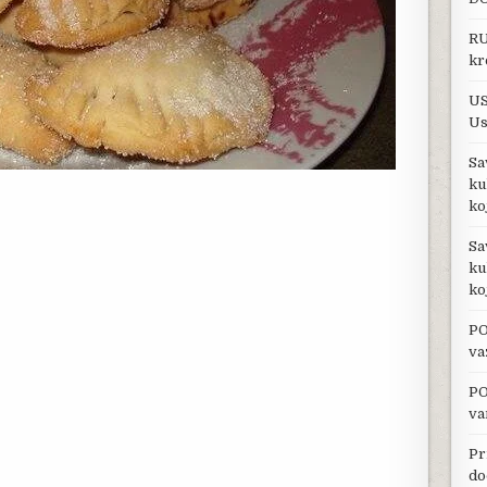
RU
kr
US
Us
Sa
ku
ko
Sa
ku
ko
PO
va
PO
va
Pr
do