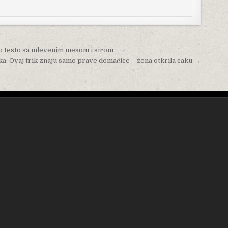
 testo sa mlevenim mesom i sirom
a: Ovaj trik znaju samo prave domaćice – žena otkrila caku →