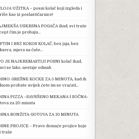
SLOJA UŽITKA – posni kolač koji izgleda i
riše kao iz poslastičarnice!
JMEKŠA USKRSNA POGAČA ikad, svi traže
cept čim je probaju…
FTIN I BRZ KOKOS KOLAČ, bez jaja, bez
ksera, mjera na čaše…
O JE NAJKREMASTIJI POSNI kolač ikad,
avi se lako, nestaje odmah
SNO: GREŠNE KOCKE ZA 5 MINUTA, kad ih
dnom probate uvijek ćete im se vraćati…
SNA PIZZA –SAVRŠENO MEKANA I SOČNA-
tova za 20 minuta
SNA BONŽITA-GOTOVA ZA 10 MINUTA
SNE PROJICE – Prave domaće projice koje
i traže