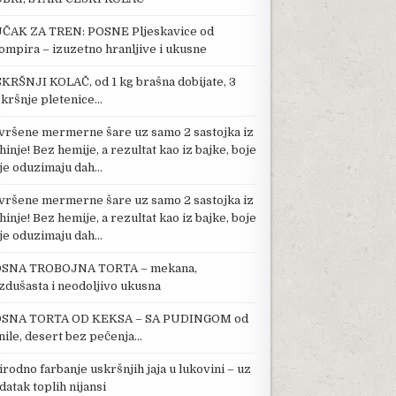
ČAK ZA TREN: POSNE Pljeskavice od
ompira – izuzetno hranljive i ukusne
KRŠNJI KOLAČ, od 1 kg brašna dobijate, 3
kršnje pletenice…
vršene mermerne šare uz samo 2 sastojka iz
hinje! Bez hemije, a rezultat kao iz bajke, boje
je oduzimaju dah…
vršene mermerne šare uz samo 2 sastojka iz
hinje! Bez hemije, a rezultat kao iz bajke, boje
je oduzimaju dah…
SNA TROBOJNA TORTA – mekana,
zdušasta i neodoljivo ukusna
SNA TORTA OD KEKSA – SA PUDINGOM od
nile, desert bez pečenja…
irodno farbanje uskršnjih jaja u lukovini – uz
datak toplih nijansi