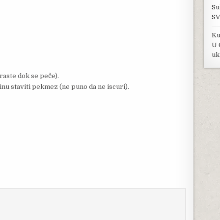
Su
SV
Ku
U 
uk
araste dok se peče).
inu staviti pekmez (ne puno da ne iscuri).