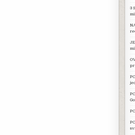
3 
mi
NA
re
JE
mi
OV
pr
PO
je
PO
Go
PO
PO
sv