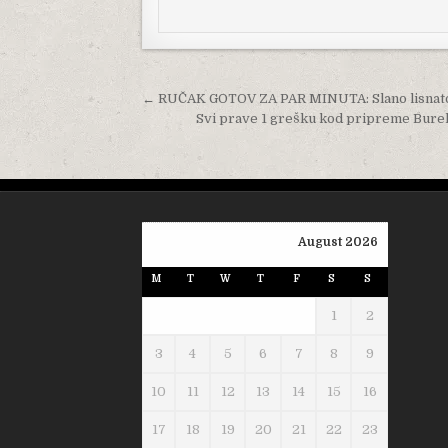
Post navigation
← RUČAK GOTOV ZA PAR MINUTA: Slano lisnato
Svi prave 1 grešku kod pripreme Burek
August 2026
M
T
W
T
F
S
S
1
2
3
4
5
6
7
8
9
10
11
12
13
14
15
16
17
18
19
20
21
22
23