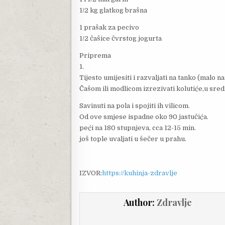
1/2 kg glatkog brašna
1 prašak za pecivo
1/2 čašice čvrstog jogurta
Priprema
1.
Tijesto umijesiti i razvaljati na tanko (malo n
Čašom ili modlicom izrezivati kolutiće,u sred
Savinuti na pola i spojiti ih vilicom.
Od ove smjese ispadne oko 90 jastučića.
peći na 180 stupnjeva, cca 12-15 min.
još tople uvaljati u šečer u prahu.
IZVOR:
https://kuhinja-zdravlje
Author:
Zdravlje