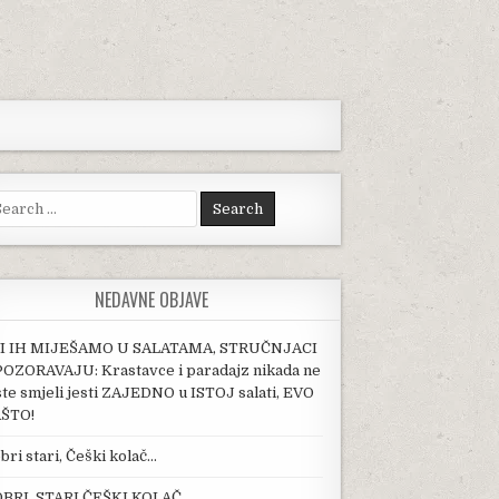
arch for:
NEDAVNE OBJAVE
I IH MIJEŠAMO U SALATAMA, STRUČNJACI
OZORAVAJU: Krastavce i paradajz nikada ne
ste smjeli jesti ZAJEDNO u ISTOJ salati, EVO
ŠTO!
bri stari, Češki kolač…
BRI, STARI ČEŠKI KOLAČ