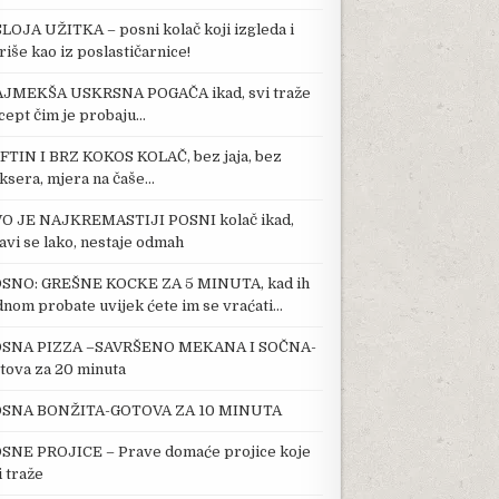
SLOJA UŽITKA – posni kolač koji izgleda i
riše kao iz poslastičarnice!
JMEKŠA USKRSNA POGAČA ikad, svi traže
cept čim je probaju…
FTIN I BRZ KOKOS KOLAČ, bez jaja, bez
ksera, mjera na čaše…
O JE NAJKREMASTIJI POSNI kolač ikad,
avi se lako, nestaje odmah
SNO: GREŠNE KOCKE ZA 5 MINUTA, kad ih
dnom probate uvijek ćete im se vraćati…
SNA PIZZA –SAVRŠENO MEKANA I SOČNA-
tova za 20 minuta
SNA BONŽITA-GOTOVA ZA 10 MINUTA
SNE PROJICE – Prave domaće projice koje
i traže