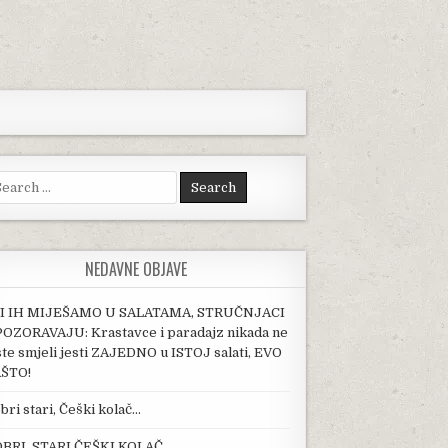
arch for:
NEDAVNE OBJAVE
I IH MIJEŠAMO U SALATAMA, STRUČNJACI
OZORAVAJU: Krastavce i paradajz nikada ne
ste smjeli jesti ZAJEDNO u ISTOJ salati, EVO
ŠTO!
bri stari, Češki kolač…
BRI, STARI ČEŠKI KOLAČ