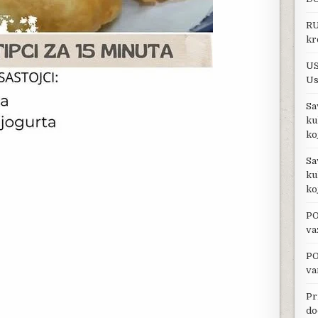
RU
kr
US
Us
Sa
ku
ko
Sa
ku
ko
PO
va
PO
va
Pr
do