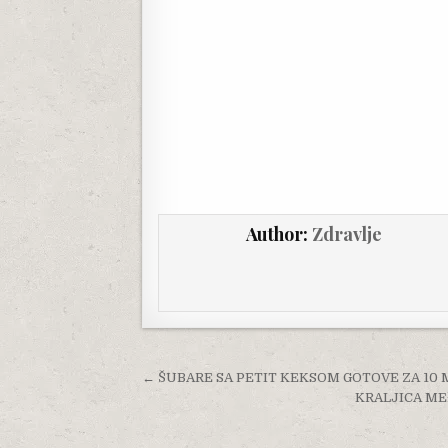
Author:
Zdravlje
Post navigation
← ŠUBARE SA PETIT KEKSOM GOTOVE ZA 10
KRALJICA MEĐU