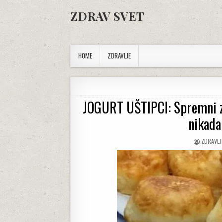
Skip to content
ZDRAV SVET
HOME
ZDRAVLJE
JOGURT UŠTIPCI: Spremni za
nikada
AUTHOR
ZDRAVLJ