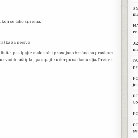
3 
mi
 koji se lako sprema.
NA
re
praška za pecivo
JE
mi
edinite, pa sipajte malo soli i prosejano brašno sa praškom
i vadite uštipke, pa sipajte u šerpu sa dosta ulja. Pržite i
OV
pr
PO
je
PO
Go
PO
PO
sv