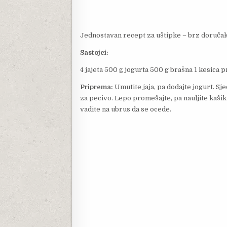
Jednostavan recept za uštipke – brz doručak
Sastojci:
4 jajeta 500 g jogurta 500 g brašna 1 kesica 
Priprema:
Umutite jaja, pa dodajte jogurt. Sj
za pecivo. Lepo promešajte, pa nauljite kašiku 
vadite na ubrus da se ocede.