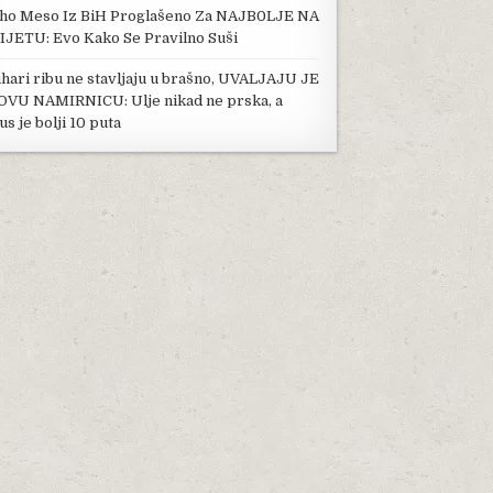
ho Meso Iz BiH Proglašeno Za NAJB0LJE NA
IJETU: Evo Kako Se Pravilno Suši
hari ribu ne stavljaju u brašno, UVALJAJU JE
OVU NAMIRNICU: Ulje nikad ne prska, a
us je bolji 10 puta