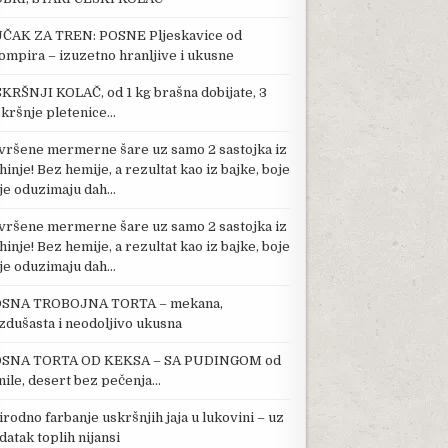
ČAK ZA TREN: POSNE Pljeskavice od
ompira – izuzetno hranljive i ukusne
KRŠNJI KOLAČ, od 1 kg brašna dobijate, 3
kršnje pletenice…
vršene mermerne šare uz samo 2 sastojka iz
hinje! Bez hemije, a rezultat kao iz bajke, boje
je oduzimaju dah…
vršene mermerne šare uz samo 2 sastojka iz
hinje! Bez hemije, a rezultat kao iz bajke, boje
je oduzimaju dah…
SNA TROBOJNA TORTA – mekana,
zdušasta i neodoljivo ukusna
SNA TORTA OD KEKSA – SA PUDINGOM od
nile, desert bez pečenja…
irodno farbanje uskršnjih jaja u lukovini – uz
datak toplih nijansi