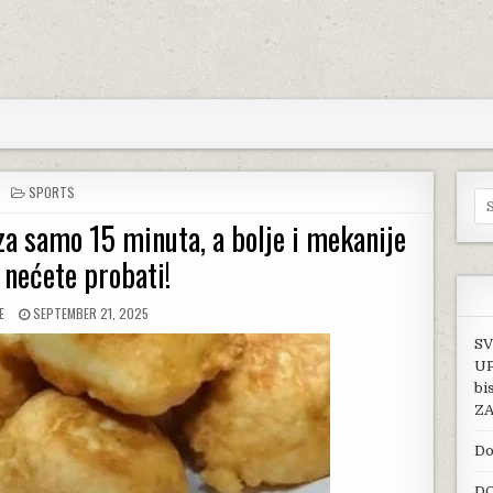
POSTED IN
SPORTS
Se
 samo 15 minuta, a bolje i mekanije
 nećete probati!
:
PUBLISHED DATE:
E
SEPTEMBER 21, 2025
SV
UP
bi
ZA
Do
DO