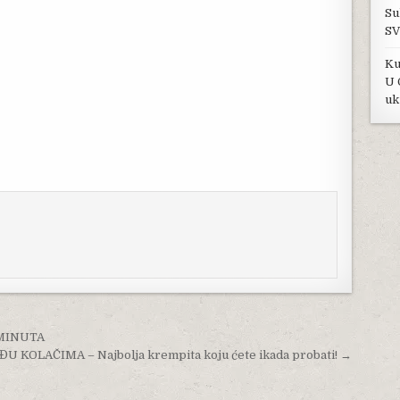
Su
SV
Ku
U 
uk
 MINUTA
 KOLAČIMA – Najbolja krempita koju ćete ikada probati! →