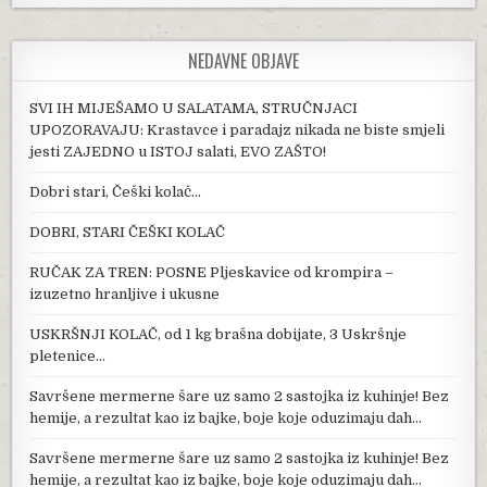
NEDAVNE OBJAVE
SVI IH MIJEŠAMO U SALATAMA, STRUČNJACI
UPOZORAVAJU: Krastavce i paradajz nikada ne biste smjeli
jesti ZAJEDNO u ISTOJ salati, EVO ZAŠTO!
Dobri stari, Češki kolač…
DOBRI, STARI ČEŠKI KOLAČ
RUČAK ZA TREN: POSNE Pljeskavice od krompira –
izuzetno hranljive i ukusne
USKRŠNJI KOLAČ, od 1 kg brašna dobijate, 3 Uskršnje
pletenice…
Savršene mermerne šare uz samo 2 sastojka iz kuhinje! Bez
hemije, a rezultat kao iz bajke, boje koje oduzimaju dah…
Savršene mermerne šare uz samo 2 sastojka iz kuhinje! Bez
hemije, a rezultat kao iz bajke, boje koje oduzimaju dah…