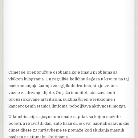
Cimet se preporučuje osobama koje imaju problema sa
viškom kilograma. On reguliše količinu šećera u krvi te na taj
način smanjuje žudnju za ugljikohidratima, što je veoma
važno za držanje dijete. On jača imunitet, ublažava boli
prouzrokovane artritisom, suzbija širenje leukemije i
kancerogenih stanica limfoma, poboljšava aktivnosti mozga.
U kombinaciji sa jogurtom imate napitak sa kojim možete
poćeti, a i završiti dan, zato kažu da je ovaj napitak satavni dio
cimet dijete za mršavljenje te pomaže kod skidanja masnih
naslaga na stomaku i butinama.