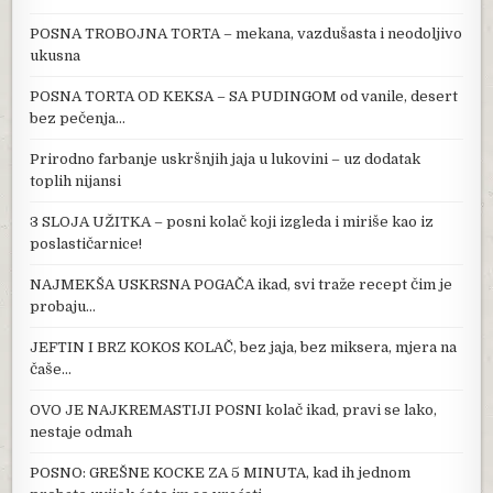
POSNA TROBOJNA TORTA – mekana, vazdušasta i neodoljivo
ukusna
POSNA TORTA OD KEKSA – SA PUDINGOM od vanile, desert
bez pečenja…
Prirodno farbanje uskršnjih jaja u lukovini – uz dodatak
toplih nijansi
3 SLOJA UŽITKA – posni kolač koji izgleda i miriše kao iz
poslastičarnice!
NAJMEKŠA USKRSNA POGAČA ikad, svi traže recept čim je
probaju…
JEFTIN I BRZ KOKOS KOLAČ, bez jaja, bez miksera, mjera na
čaše…
OVO JE NAJKREMASTIJI POSNI kolač ikad, pravi se lako,
nestaje odmah
POSNO: GREŠNE KOCKE ZA 5 MINUTA, kad ih jednom