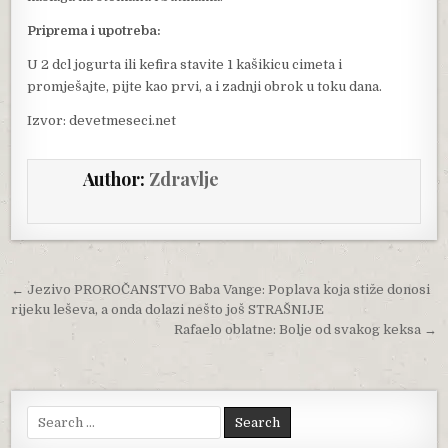
Priprema i upotreba:
U 2 dcl jogurta ili kefira stavite 1 kašikicu cimeta i
promješajte, pijte kao prvi, a i zadnji obrok u toku dana.
Izvor: devetmeseci.net
Author:
Zdravlje
Post navigation
← Jezivo PROROČANSTVO Baba Vange: Poplava koja stiže donosi
rijeku leševa, a onda dolazi nešto još STRAŠNIJE
Rafaelo oblatne: Bolje od svakog keksa →
Search for: