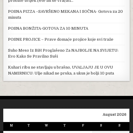
probate uvijek ćete im se vraćati…
POSNA PIZZA –SAVRŠENO MEKANA I SOČNA- Gotova za 20
minuta
POSNA BONŽITA-GOTOVA ZA 10 MINUTA
POSNE PROJICE – Prave domaće projice koje svi traže
Suho Meso Iz BiH Proglašeno Za NAJB0LJE NA SVIJETU:
Evo Kako Se Pravilno Suši
Kuhari ribu ne stavljaju u brašno, UVALJAJU JE U OVU
NAMIRNICU: Ulje nikad ne prska, a ukus je bolji 10 puta
August 2026
M
T
W
T
F
S
S