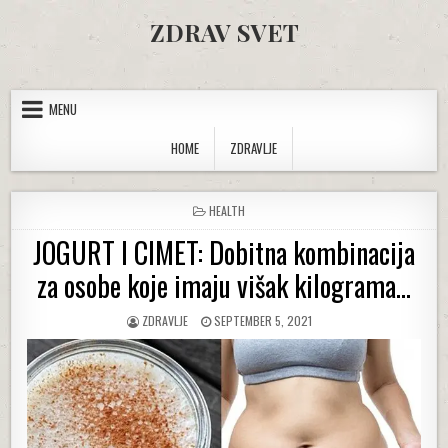
Skip to content
ZDRAV SVET
MENU
HOME
ZDRAVLJE
POSTED IN
HEALTH
JOGURT I CIMET: Dobitna kombinacija
za osobe koje imaju višak kilograma…
AUTHOR:
PUBLISHED DATE:
ZDRAVLJE
SEPTEMBER 5, 2021