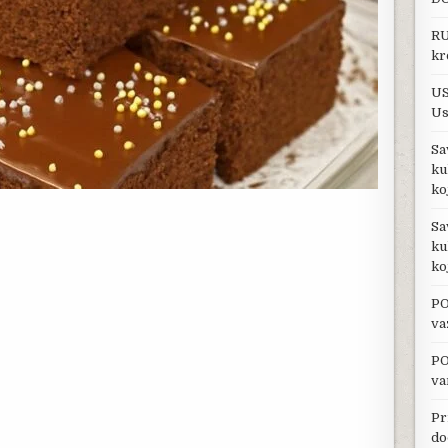
RU
kr
US
Us
Sa
ku
ko
Sa
ku
ko
PO
va
PO
va
Pr
do