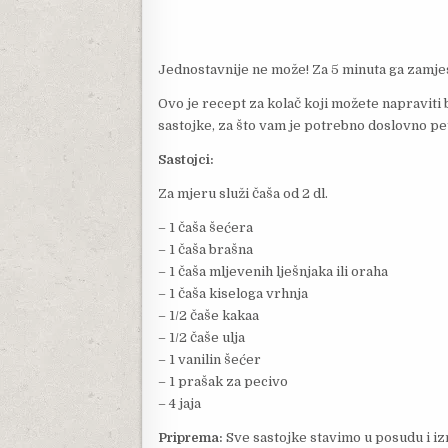
Jednostavnije ne može! Za 5 minuta ga zamje
Ovo je recept za kolač koji možete napraviti 
sastojke, za što vam je potrebno doslovno pet
Sastojci:
Za mjeru služi čaša od 2 dl.
– 1 čaša šećera
– 1 čaša brašna
– 1 čaša mljevenih lješnjaka ili oraha
– 1 čaša kiseloga vrhnja
– 1/2 čaše kakaa
– 1/2 čaše ulja
– 1 vanilin šećer
– 1 prašak za pecivo
– 4 jaja
Priprema:
Sve sastojke stavimo u posudu i iz