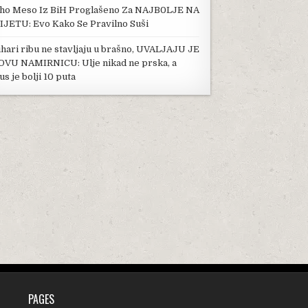
ho Meso Iz BiH Proglašeno Za NAJB0LJE NA
IJETU: Evo Kako Se Pravilno Suši
hari ribu ne stavljaju u brašno, UVALJAJU JE
OVU NAMIRNICU: Ulje nikad ne prska, a
us je bolji 10 puta
PAGES