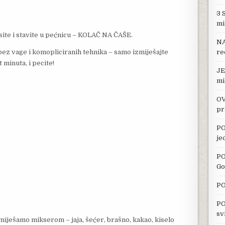
3 
mi
site i stavite u pećnicu – KOLAČ NA ČAŠE.
NA
bez vage i komopliciranih tehnika – samo izmiješajte
re
 minuta, i pecite!
JE
mi
OV
pr
PO
je
PO
Go
PO
PO
sv
miješamo mikserom – jaja, šećer, brašno, kakao, kiselo