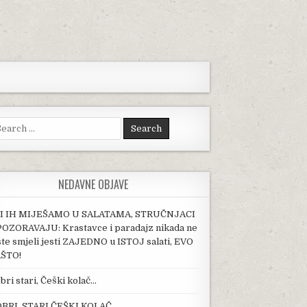
arch for:
NEDAVNE OBJAVE
I IH MIJEŠAMO U SALATAMA, STRUČNJACI
OZORAVAJU: Krastavce i paradajz nikada ne
ste smjeli jesti ZAJEDNO u ISTOJ salati, EVO
ŠTO!
bri stari, Češki kolač…
BRI, STARI ČEŠKI KOLAČ