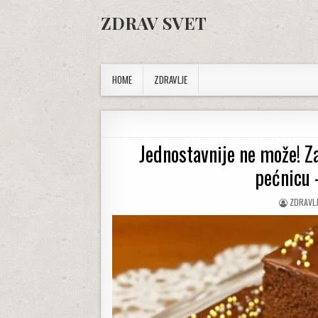
Skip to content
ZDRAV SVET
HOME
ZDRAVLJE
Jednostavnije ne može! Za
pećnicu
AUTHOR
ZDRAVL