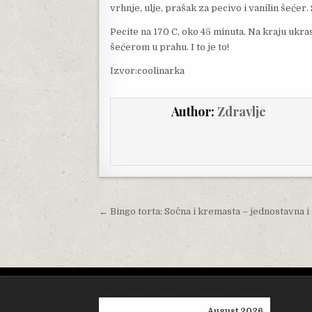
vrhnje, ulje, prašak za pecivo i vanilin šeće
Pecite na 170 C, oko 45 minuta. Na kraju ukr
šećerom u prahu. I to je to!
Izvor:coolinarka
Author:
Zdravlje
Post navigation
← Bingo torta: Sočna i kremasta – jednostavna i
August 2026