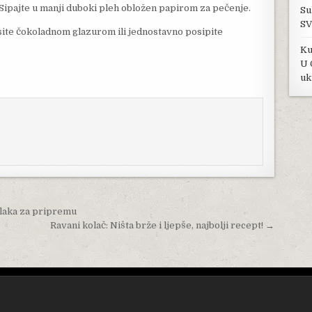
r. Sipajte u manji duboki pleh obložen papirom za pečenje.
Su
SV
asite čokoladnom glazurom ili jednostavno posipite
Ku
U 
uk
 laka za pripremu
Ravani kolač: Ništa brže i ljepše, najbolji recept! →