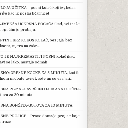
SLOJA UŽITKA – posni kolač koji izgleda i
riše kao iz poslastičarnice!
JMEKŠA USKRSNA POGAČA ikad, svi traže
cept čim je probaju…
FTIN I BRZ KOKOS KOLAČ, bez jaja, bez
ksera, mjera na čaše…
O JE NAJKREMASTIJI POSNI kolač ikad,
avi se lako, nestaje odmah
SNO: GREŠNE KOCKE ZA 5 MINUTA, kad ih
dnom probate uvijek ćete im se vraćati…
SNA PIZZA –SAVRŠENO MEKANA I SOČNA-
tova za 20 minuta
SNA BONŽITA-GOTOVA ZA 10 MINUTA
SNE PROJICE – Prave domaće projice koje
i traže