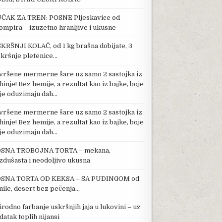
ČAK ZA TREN: POSNE Pljeskavice od
ompira – izuzetno hranljive i ukusne
KRŠNJI KOLAČ, od 1 kg brašna dobijate, 3
kršnje pletenice…
vršene mermerne šare uz samo 2 sastojka iz
hinje! Bez hemije, a rezultat kao iz bajke, boje
je oduzimaju dah…
vršene mermerne šare uz samo 2 sastojka iz
hinje! Bez hemije, a rezultat kao iz bajke, boje
je oduzimaju dah…
SNA TROBOJNA TORTA – mekana,
zdušasta i neodoljivo ukusna
SNA TORTA OD KEKSA – SA PUDINGOM od
nile, desert bez pečenja…
irodno farbanje uskršnjih jaja u lukovini – uz
datak toplih nijansi