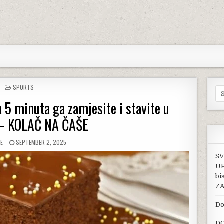
POSTED IN
SPORTS
Se
 5 minuta ga zamjesite i stavite u
 – KOLAČ NA ČAŠE
:
PUBLISHED DATE:
JE
SEPTEMBER 2, 2025
SV
UP
bi
ZA
Do
DO