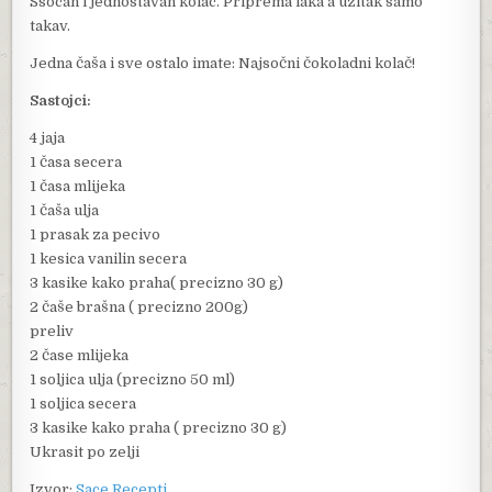
Ssocan i jednostavan kolac. Priprema laka a uzitak samo
takav.
Jedna čaša i sve ostalo imate: Najsočni čokoladni kolač!
Sastojci:
4 jaja
1 časa secera
1 časa mlijeka
1 čaša ulja
1 prasak za pecivo
1 kesica vanilin secera
3 kasike kako praha( precizno 30 g)
2 čaše brašna ( precizno 200g)
preliv
2 čase mlijeka
1 soljica ulja (precizno 50 ml)
1 soljica secera
3 kasike kako praha ( precizno 30 g)
Ukrasit po zelji
Izvor:
Sace Recepti