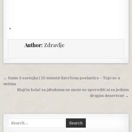
Author:
Zdravlje
Post navigation
← Samo 3 sastojka i 10 minuta! Savršena poslastica – Topi se u
ustima
Majčin kolač sa jabukama ne može se uporediti ni sa jednim
drugim desertom! →
Search for: