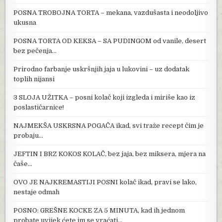
POSNA TROBOJNA TORTA – mekana, vazdušasta i neodoljivo
ukusna
POSNA TORTA OD KEKSA – SA PUDINGOM od vanile, desert
bez pečenja…
Prirodno farbanje uskršnjih jaja u lukovini – uz dodatak
toplih nijansi
3 SLOJA UŽITKA – posni kolač koji izgleda i miriše kao iz
poslastičarnice!
NAJMEKŠA USKRSNA POGAČA ikad, svi traže recept čim je
probaju…
JEFTIN I BRZ KOKOS KOLAČ, bez jaja, bez miksera, mjera na
čaše…
OVO JE NAJKREMASTIJI POSNI kolač ikad, pravi se lako,
nestaje odmah
POSNO: GREŠNE KOCKE ZA 5 MINUTA, kad ih jednom
probate uvijek ćete im se vraćati…