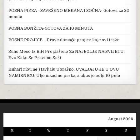
POSNA PIZZA –SAVRŠENO MEKANA I SOČNA- Gotova za 20
minuta
POSNA BONŽITA-GOTOVA ZA 10 MINUTA
POSNE PROJICE – Prave domaće projice koje svi traže
Suho Meso Iz BiH Proglašeno Za NAJB0LJE NA SVIJETU:
Evo Kako Se Pravilno Suši
Kuhari ribu ne stavljaju u brašno, UVALJAJU JE U OVU
NAMIRNICU: Ulje nikad ne prska, a ukus je bolji 10 puta
August 2026
M
T
W
T
F
S
S