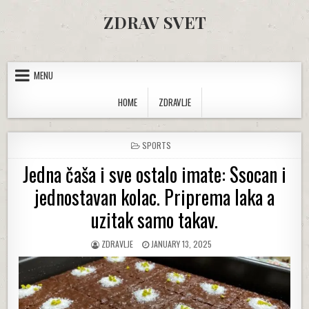
Skip to content
ZDRAV SVET
MENU
HOME
ZDRAVLJE
POSTED IN
SPORTS
Jedna čaša i sve ostalo imate: Ssocan i
jednostavan kolac. Priprema laka a
uzitak samo takav.
AUTHOR:
PUBLISHED DATE:
ZDRAVLJE
JANUARY 13, 2025