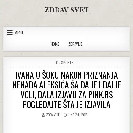
Skip to content
ZDRAV SVET
MENU
HOME
ZDRAVLJE
POSTED IN
SPORTS
IVANA U ŠOKU NAKON PRIZNANJA
NENADA ALEKSIĆA ŠA DA JE I DALJE
VOLI, DALA IZJAVU ZA PINK.RS
POGLEDAJTE ŠTA JE IZJAVILA
AUTHOR:
PUBLISHED DATE:
ZDRAVLJE
JUNE 24, 2021