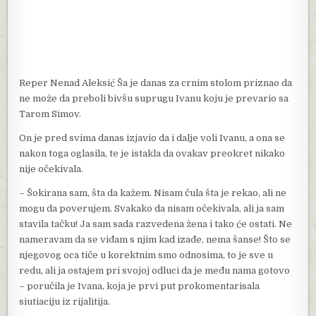
Reper Nenad Aleksić Ša je danas za crnim stolom priznao da
ne može da preboli bivšu suprugu Ivanu koju je prevario sa
Tarom Simov.
On je pred svima danas izjavio da i dalje voli Ivanu, a ona se
nakon toga oglasila, te je istakla da ovakav preokret nikako
nije očekivala.
– Šokirana sam, šta da kažem. Nisam čula šta je rekao, ali ne
mogu da poverujem. Svakako da nisam očekivala, ali ja sam
stavila tačku! Ja sam sada razvedena žena i tako će ostati. Ne
nameravam da se viđam s njim kad izađe, nema šanse! Što se
njegovog oca tiče u korektnim smo odnosima, to je sve u
redu, ali ja ostajem pri svojoj odluci da je među nama gotovo
– poručila je Ivana, koja je prvi put prokomentarisala
siutiaciju iz rijalitija.