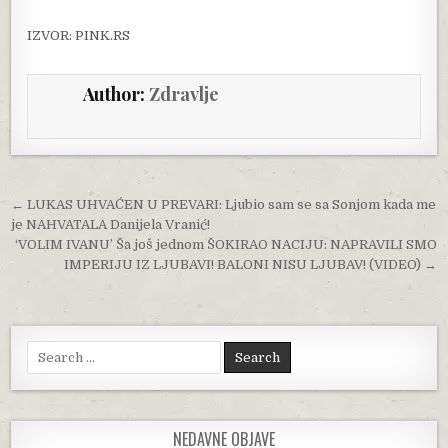
IZVOR: PINK.RS
Author:
Zdravlje
Post navigation
← LUKAS UHVAĆEN U PREVARI: Ljubio sam se sa Sonjom kada me
je NAHVATALA Danijela Vranić!
‘VOLIM IVANU’ Ša još jednom ŠOKIRAO NACIJU: NAPRAVILI SMO
IMPERIJU IZ LJUBAVI! BALONI NISU LJUBAV! (VIDEO) →
Search for:
NEDAVNE OBJAVE