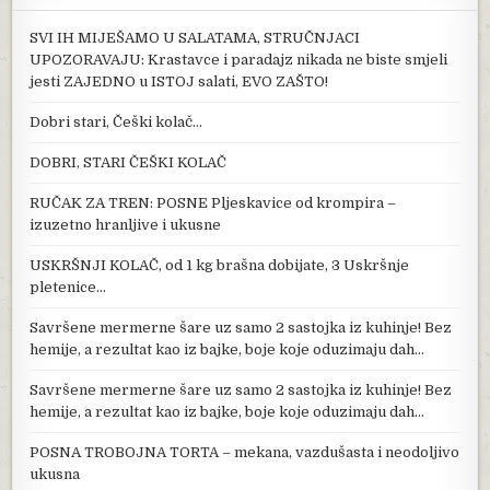
SVI IH MIJEŠAMO U SALATAMA, STRUČNJACI
UPOZORAVAJU: Krastavce i paradajz nikada ne biste smjeli
jesti ZAJEDNO u ISTOJ salati, EVO ZAŠTO!
Dobri stari, Češki kolač…
DOBRI, STARI ČEŠKI KOLAČ
RUČAK ZA TREN: POSNE Pljeskavice od krompira –
izuzetno hranljive i ukusne
USKRŠNJI KOLAČ, od 1 kg brašna dobijate, 3 Uskršnje
pletenice…
Savršene mermerne šare uz samo 2 sastojka iz kuhinje! Bez
hemije, a rezultat kao iz bajke, boje koje oduzimaju dah…
Savršene mermerne šare uz samo 2 sastojka iz kuhinje! Bez
hemije, a rezultat kao iz bajke, boje koje oduzimaju dah…
POSNA TROBOJNA TORTA – mekana, vazdušasta i neodoljivo
ukusna