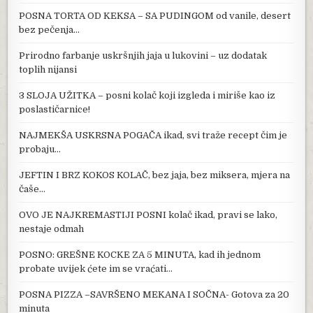
POSNA TORTA OD KEKSA – SA PUDINGOM od vanile, desert
bez pečenja…
Prirodno farbanje uskršnjih jaja u lukovini – uz dodatak
toplih nijansi
3 SLOJA UŽITKA – posni kolač koji izgleda i miriše kao iz
poslastičarnice!
NAJMEKŠA USKRSNA POGAČA ikad, svi traže recept čim je
probaju…
JEFTIN I BRZ KOKOS KOLAČ, bez jaja, bez miksera, mjera na
čaše…
OVO JE NAJKREMASTIJI POSNI kolač ikad, pravi se lako,
nestaje odmah
POSNO: GREŠNE KOCKE ZA 5 MINUTA, kad ih jednom
probate uvijek ćete im se vraćati…
POSNA PIZZA –SAVRŠENO MEKANA I SOČNA- Gotova za 20
minuta