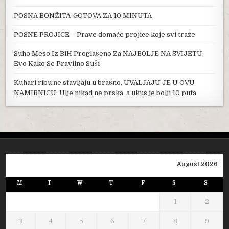
POSNA BONŽITA-GOTOVA ZA 10 MINUTA
POSNE PROJICE – Prave domaće projice koje svi traže
Suho Meso Iz BiH Proglašeno Za NAJB0LJE NA SVIJETU:
Evo Kako Se Pravilno Suši
Kuhari ribu ne stavljaju u brašno, UVALJAJU JE U OVU
NAMIRNICU: Ulje nikad ne prska, a ukus je bolji 10 puta
August 2026
M
T
W
T
F
S
S
1
2
3
4
5
6
7
8
9