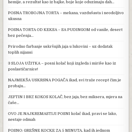
hemije, a rezultat kao iz bajke, boje koje oduzimaju dah…
POSNA TROBOJNA TORTA – mekana, vazdušasta i neodoljivo
ukusna
POSNA TORTA OD KEKSA – SA PUDINGOM od vanile, desert
bez pečenja…
Prirodno farbanje uskršnjih jaja u lukovini – uz dodatak
toplih nijansi
3 SLOJA UŽITKA – posni kolač koji izgleda i miriše kao iz
poslastičarnice!
NAJMEKŠA USKRSNA POGAČA ikad, svi traže recept čim je
probaju…
JEFTIN I BRZ KOKOS KOLAČ, bez jaja, bez miksera, mjera na
čaše…
OVO JE NAJKREMASTIJI POSNI kolač ikad, pravi se lako,
nestaje odmah
POSNO: GREŠNE KOCKE ZA 5 MINUTA, kad ih jednom