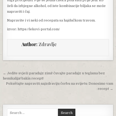
toga procijediti. Pije se jedna čašica pola sata prije jela. Ko
želi da izbjegne alkohol, od iste kombinacije biljaka se može
napraviti i čaj.
Napravite i vi neki od recepata sa hajdučkom travom.
izvor: https://lekovi-portal.com/
Author:
Zdravlje
Post navigation
← Jedite svježi paradajz zimi! čuvajte paradajz u teglama bez
hemikalija! bakin recept!
Pokuštajte napraviti najzdraviju čorbu na svijetu: Donosimo vam
recept →
Search for: