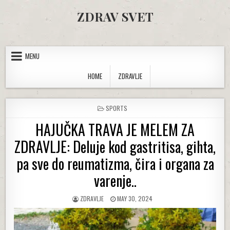
Skip to content
ZDRAV SVET
MENU
HOME
ZDRAVLJE
POSTED IN
SPORTS
HAJUČKA TRAVA JE MELEM ZA
ZDRAVLJE: Deluje kod gastritisa, gihta,
pa sve do reumatizma, čira i organa za
varenje..
AUTHOR:
PUBLISHED DATE:
ZDRAVLJE
MAY 30, 2024