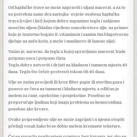
Od hajdučke trave se može napraviti i uljani macerat, a za to
su potrebna samo dva sastojka -svježe osušena hajdučka
trava (cvijet i list) kojom dobro napunimo teglu i nalijemo
nosećim uljem (hladno cijeđeno suncokretovo ulje, na primer
koje je izuzetno bogato E-vitaminom i samim tim blagotvorno
djeluje na našu kožu, a može i maslinovo ili laneno ulje).
Važno je, naravno, da tegla u kojoj spravljamo macerat, bude
potpuno suva i potpuno čista.
Teglu dobro zatvoriti i držati na hladnom i tamnom mjestu 40
dana. Teglu što češće protresti tokom tih 40 dana.
Ulje se zatim procijedi ili kroz filter papir ili sterilnu gazu i
ponovo se čuva na tamnom i hladnom mjestu, a odličan je
melem za rane, opekotine i posjekotine. Posebno se
preporučuje ljudima koji imaju problema sa hemoroidima,
posebno ako krvare.
Ovako pripremljeno ulje se može zagrijati i u njemu otopiti
pčelinji vosak kako bi se dobio melem kremaste teksture.
Čaj se spravlja prelivanjem cvjetova, bez kuvanja, jer ako se