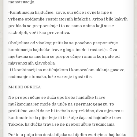
menstruacije.
-Kombinacija hajdučice, zove, suručice i cvijeta lipe u
vrijeme epidemije respiratornih infekcija, gripa i bilo kakvih
prehlada se preporučuje i to ne samo onima koji su se
razboljeli, već i kao preventiva.
Oboljelima od visokog pritiska se posebno preporučuje
kombinacija hajdučke trave gloga, imele i rastavića. Ova
mješavina sa imelom se preporučuje i onima koji pate od
migrenoznih glavobolja.
-U kombinaciji sa matičnjakom i komoračom uklanja gasove,
nadimanje stomaka, loše varenje i gastritis.
MJERE OPREZA:
Ne preporučuje se duža upotreba hajdučke trave
muškarcima jer može da utiče na spermatogenezu. To
praktično znači da ne bi trebalo neprekidno, dva mjeseca u
kontinuitetu da piju dvije ili tri šolje čaja od hajdučke trave.
Takođe, hajdučka trava se ne preporučuje trudnicama.
Pošto u polju ima dosta biljaka sa bijelim cvetićima, hajdučku