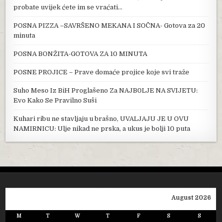
probate uvijek ćete im se vraćati…
POSNA PIZZA –SAVRŠENO MEKANA I SOČNA- Gotova za 20
minuta
POSNA BONŽITA-GOTOVA ZA 10 MINUTA
POSNE PROJICE – Prave domaće projice koje svi traže
Suho Meso Iz BiH Proglašeno Za NAJB0LJE NA SVIJETU:
Evo Kako Se Pravilno Suši
Kuhari ribu ne stavljaju u brašno, UVALJAJU JE U OVU
NAMIRNICU: Ulje nikad ne prska, a ukus je bolji 10 puta
August 2026
M
T
W
T
F
S
S