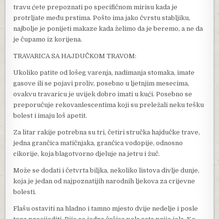
travu ćete prepoznati po specifičnom mirisu kada je
protrljate među prstima. Pošto ima jako čvrstu stabljiku,
najbolje je ponijeti makaze kada želimo da je beremo, a ne da
je čupamo iz korijena.
TRAVARICA SA HAJDUČKOM TRAVOM:
Ukoliko patite od lošeg varenja, nadimanja stomaka, imate
gasove ili se pojavi proliv, posebno u ljetnjim mesecima,
ovakvu travaricu je uvijek dobro imati u kući. Posebno se
preporučuje rekovanlescentima koji su preležali neku tešku
bolest i imaju loš apetit.
Za litar rakije potrebna su tri, četiri stručka hajdučke trave,
jedna grančica matičnjaka, grančica vodopije, odnosno
cikorije, koja blagotvorno djeluje na jetru i žuč.
Može se dodati i četvrta biljka, nekoliko listova divlje dunje,
koja je jedan od najpoznatijih narodnih ljekova za crijevne
bolesti.
Flašu ostaviti na hladno i tamno mjesto dvije nedelje i posle