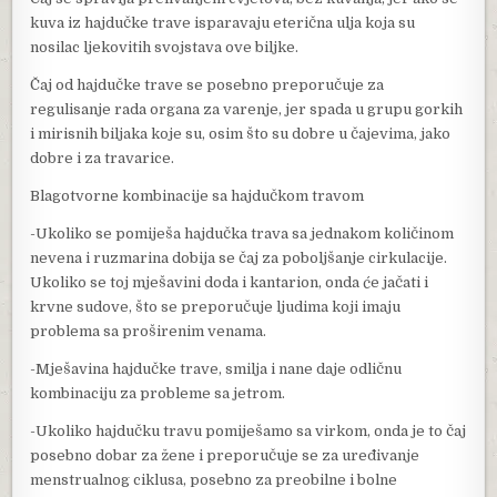
kuva iz hajdučke trave isparavaju eterična ulja koja su
nosilac ljekovitih svojstava ove biljke.
Čaj od hajdučke trave se posebno preporučuje za
regulisanje rada organa za varenje, jer spada u grupu gorkih
i mirisnih biljaka koje su, osim što su dobre u čajevima, jako
dobre i za travarice.
Blagotvorne kombinacije sa hajdučkom travom
-Ukoliko se pomiješa hajdučka trava sa jednakom količinom
nevena i ruzmarina dobija se čaj za poboljšanje cirkulacije.
Ukoliko se toj mješavini doda i kantarion, onda će jačati i
krvne sudove, što se preporučuje ljudima koji imaju
problema sa proširenim venama.
-Mješavina hajdučke trave, smilja i nane daje odličnu
kombinaciju za probleme sa jetrom.
-Ukoliko hajdučku travu pomiješamo sa virkom, onda je to čaj
posebno dobar za žene i preporučuje se za uređivanje
menstrualnog ciklusa, posebno za preobilne i bolne