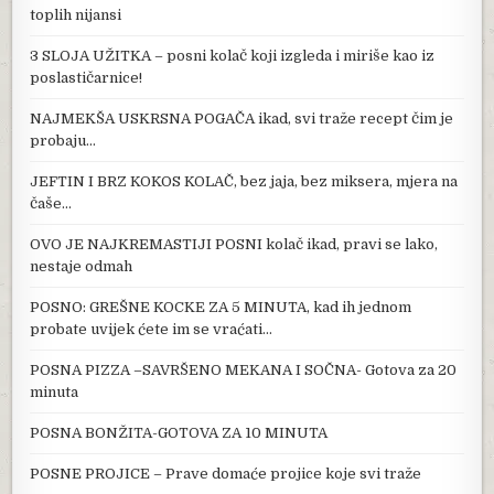
toplih nijansi
3 SLOJA UŽITKA – posni kolač koji izgleda i miriše kao iz
poslastičarnice!
NAJMEKŠA USKRSNA POGAČA ikad, svi traže recept čim je
probaju…
JEFTIN I BRZ KOKOS KOLAČ, bez jaja, bez miksera, mjera na
čaše…
OVO JE NAJKREMASTIJI POSNI kolač ikad, pravi se lako,
nestaje odmah
POSNO: GREŠNE KOCKE ZA 5 MINUTA, kad ih jednom
probate uvijek ćete im se vraćati…
POSNA PIZZA –SAVRŠENO MEKANA I SOČNA- Gotova za 20
minuta
POSNA BONŽITA-GOTOVA ZA 10 MINUTA
POSNE PROJICE – Prave domaće projice koje svi traže