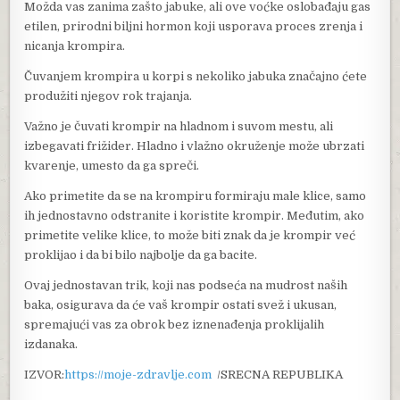
Možda vas zanima zašto jabuke, ali ove voćke oslobađaju gas
etilen, prirodni biljni hormon koji usporava proces zrenja i
nicanja krompira.
Čuvanjem krompira u korpi s nekoliko jabuka značajno ćete
produžiti njegov rok trajanja.
Važno je čuvati krompir na hladnom i suvom mestu, ali
izbegavati frižider. Hladno i vlažno okruženje može ubrzati
kvarenje, umesto da ga spreči.
Ako primetite da se na krompiru formiraju male klice, samo
ih jednostavno odstranite i koristite krompir. Međutim, ako
primetite velike klice, to može biti znak da je krompir već
proklijao i da bi bilo najbolje da ga bacite.
Ovaj jednostavan trik, koji nas podseća na mudrost naših
baka, osigurava da će vaš krompir ostati svež i ukusan,
spremajući vas za obrok bez iznenađenja proklijalih
izdanaka.
IZVOR:
https://moje-zdravlje.com
/SRECNA REPUBLIKA