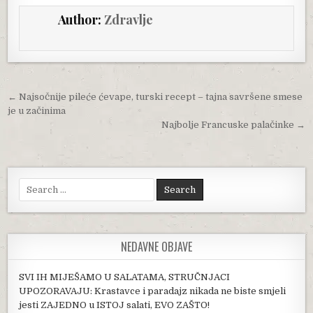
Author:
Zdravlje
Post navigation
← Najsočnije pileće ćevape, turski recept – tajna savršene smese
je u začinima
Najbolje Francuske palačinke →
Search for:
NEDAVNE OBJAVE
SVI IH MIJEŠAMO U SALATAMA, STRUČNJACI
UPOZORAVAJU: Krastavce i paradajz nikada ne biste smjeli
jesti ZAJEDNO u ISTOJ salati, EVO ZAŠTO!