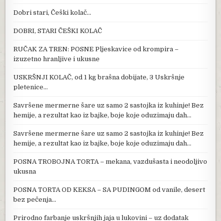
Dobri stari, Češki kolač…
DOBRI, STARI ČEŠKI KOLAČ
RUČAK ZA TREN: POSNE Pljeskavice od krompira –
izuzetno hranljive i ukusne
USKRŠNJI KOLAČ, od 1 kg brašna dobijate, 3 Uskršnje
pletenice…
Savršene mermerne šare uz samo 2 sastojka iz kuhinje! Bez
hemije, a rezultat kao iz bajke, boje koje oduzimaju dah…
Savršene mermerne šare uz samo 2 sastojka iz kuhinje! Bez
hemije, a rezultat kao iz bajke, boje koje oduzimaju dah…
POSNA TROBOJNA TORTA – mekana, vazdušasta i neodoljivo
ukusna
POSNA TORTA OD KEKSA – SA PUDINGOM od vanile, desert
bez pečenja…
Prirodno farbanje uskršnjih jaja u lukovini – uz dodatak