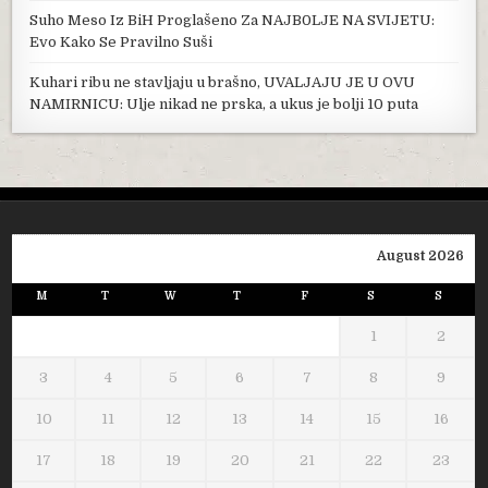
Suho Meso Iz BiH Proglašeno Za NAJB0LJE NA SVIJETU:
Evo Kako Se Pravilno Suši
Kuhari ribu ne stavljaju u brašno, UVALJAJU JE U OVU
NAMIRNICU: Ulje nikad ne prska, a ukus je bolji 10 puta
August 2026
M
T
W
T
F
S
S
1
2
3
4
5
6
7
8
9
10
11
12
13
14
15
16
17
18
19
20
21
22
23