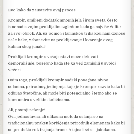
Evo kako da zaustavite ovaj proces
Krompir, omiljeni dodatak mnogih jela širom sveta, često
iznenadi svojim proklijalim izgledom kada ga najviše želite
za svoj obrok. Ali, uz pomoć starinskog trika koji nam donose
naše bake, zaboravite na proklijavanje i kvarenje ovog
kulinarskog junaka!
Proklijali krompir u vašoj ostavi može delovati
demorališuće, posebno kada ste ga već zamislili u svojoj
večeri.
Osim toga, proklijali krompir sadrži povećane nivoe
solanina, prirodnog jedinjenja koje je krompir razvio kako bi
odbijao štetočine, ali može biti potencijalno štetno ako se
konzumira u velikim količinama.
Ali, postoji rešenje!
Ova jednostavna, ali efikasna metoda oslanja se na
tradicionalnu praksu korišćenja prirodnih elemenata kako bi
se produžio rok trajanja hrane. A tajna leži u – jabukama.