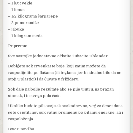
– 1 kg cvekle
– 1 limun
– 1/2 kilograma šargarepe
– 3 pomorandže
– jabuke
– 1 kilogram meda
Priprema:
Sve sastojke jednostavno očistite i ubacite u blender.
Dobićete sok crvenkaste boje, koji zatim možete da
raspodijelite po flašama (ili teglama, jer bi idealno bilo da ne
stoji u plastici) i da čuvate u frižideru.
Sok daje najbolje rezultate ako se pije ujutru, na prazan
stomak, i to svega pola čaše.
Ukoliko budete pili ovaj sak svakodnevno, već za deset dana
ćete osjetiti nevjerovatnu promjenu po pitanju energije, ali i
raspoloženja.
Izvor: novi.ba