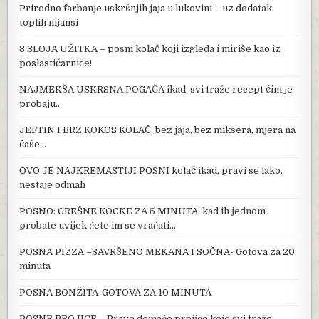
Prirodno farbanje uskršnjih jaja u lukovini – uz dodatak
toplih nijansi
3 SLOJA UŽITKA – posni kolač koji izgleda i miriše kao iz
poslastičarnice!
NAJMEKŠA USKRSNA POGAČA ikad, svi traže recept čim je
probaju…
JEFTIN I BRZ KOKOS KOLAČ, bez jaja, bez miksera, mjera na
čaše…
OVO JE NAJKREMASTIJI POSNI kolač ikad, pravi se lako,
nestaje odmah
POSNO: GREŠNE KOCKE ZA 5 MINUTA, kad ih jednom
probate uvijek ćete im se vraćati…
POSNA PIZZA –SAVRŠENO MEKANA I SOČNA- Gotova za 20
minuta
POSNA BONŽITA-GOTOVA ZA 10 MINUTA
POSNE PROJICE – Prave domaće projice koje svi traže