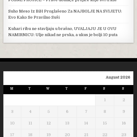
Suho Meso Iz BiH Proglašeno Za NAJB0LJE NA SVIJETU:
Evo Kako Se Pravilno Suši
Kuhari ribu ne stavljaju u brašno, UVALJAJU JE U OVU
NAMIRNICU: Ulje nikad ne prska, a ukus je bolji 10 puta
August 2026
M
T
W
T
F
S
S
1
2
3
4
5
6
7
8
9
10
11
12
13
14
15
16
17
18
19
20
21
22
23