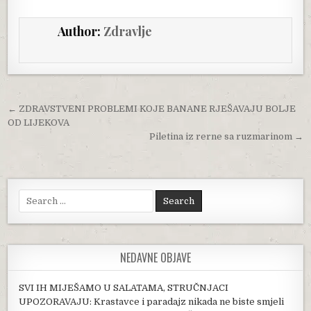
Author:
Zdravlje
Post navigation
← ZDRAVSTVENI PROBLEMI KOJE BANANE RJEŠAVAJU BOLJE
OD LIJEKOVA
Piletina iz rerne sa ruzmarinom →
Search for:
NEDAVNE OBJAVE
SVI IH MIJEŠAMO U SALATAMA, STRUČNJACI
UPOZORAVAJU: Krastavce i paradajz nikada ne biste smjeli