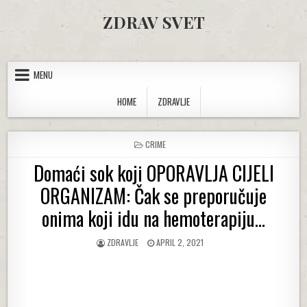
Skip to content
ZDRAV SVET
MENU
HOME
ZDRAVLJE
POSTED IN
CRIME
Domaći sok koji OPORAVLJA CIJELI
ORGANIZAM: Čak se preporučuje
onima koji idu na hemoterapiju…
AUTHOR:
PUBLISHED DATE:
ZDRAVLJE
APRIL 2, 2021