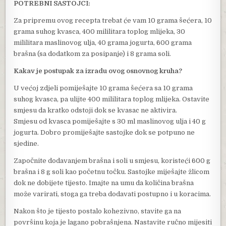
POTREBNI SASTOJCI:
Za pripremu ovog recepta trebat će vam 10 grama šećera, 10
grama suhog kvasca, 400 mililitara toplog mlijeka, 30
mililitara maslinovog ulja, 40 grama jogurta, 600 grama
brašna (sa dodatkom za posipanje) i 8 grama soli.
Kakav je postupak za izradu ovog osnovnog kruha?
U većoj zdjeli pomiješajte 10 grama šećera sa 10 grama
suhog kvasca, pa ulijte 400 mililitara toplog mlijeka. Ostavite
smjesu da kratko odstoji dok se kvasac ne aktivira.
Smjesu od kvasca pomiješajte s 30 ml maslinovog ulja i 40 g
jogurta. Dobro promiješajte sastojke dok se potpuno ne
sjedine.
Započnite dodavanjem brašna i soli u smjesu, koristeći 600 g
brašna i 8 g soli kao početnu točku. Sastojke miješajte žlicom
dok ne dobijete tijesto. Imajte na umu da količina brašna
može varirati, stoga ga treba dodavati postupno i u koracima.
Nakon što je tijesto postalo kohezivno, stavite ga na
površinu koja je lagano pobrašnjena. Nastavite ručno mijesiti