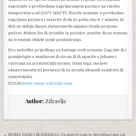
započnite s prethodnim zagrijavanjem pećnice na visoku
temperaturu od 250°C (482°F). Stavite somune u prethodno
zagrijanu pećnicu i ostavite ih da se peku oko 6-7 minuta, ili
dok ne dobiju lijepu zlatnosmeđu nijansu i budu potpuno
pečeni. Nakon što ih izvadite iz pećnice, pustite da se somuni
na trenutak ohlade prije posluživanja.
Evo nekoliko prijedloga za kušanje ovih somuna: Zagrijte ih i
pomiješajte s maslacem ili sirom ili ih uparite s juhama i
varivima za aromatičniju stranu. Osim toga, možete
eksperimentirati koristeći ih za izradu ukusnih sendviča ili
zamotuljaka.
IZVOR:
https://moje-zdravlje.com
Author:
Zdravlje
Post navigation
← NEMA VAGE I MJERENJA: Za mjeru vam je dovoljna casa od