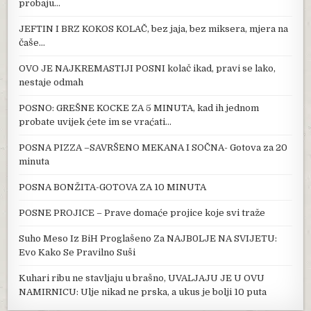
probaju…
JEFTIN I BRZ KOKOS KOLAČ, bez jaja, bez miksera, mjera na
čaše…
OVO JE NAJKREMASTIJI POSNI kolač ikad, pravi se lako,
nestaje odmah
POSNO: GREŠNE KOCKE ZA 5 MINUTA, kad ih jednom
probate uvijek ćete im se vraćati…
POSNA PIZZA –SAVRŠENO MEKANA I SOČNA- Gotova za 20
minuta
POSNA BONŽITA-GOTOVA ZA 10 MINUTA
POSNE PROJICE – Prave domaće projice koje svi traže
Suho Meso Iz BiH Proglašeno Za NAJB0LJE NA SVIJETU:
Evo Kako Se Pravilno Suši
Kuhari ribu ne stavljaju u brašno, UVALJAJU JE U OVU
NAMIRNICU: Ulje nikad ne prska, a ukus je bolji 10 puta