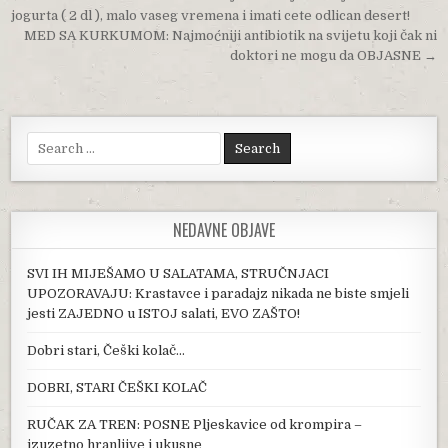
jogurta ( 2 dl ), malo vaseg vremena i imati cete odlican desert!
MED SA KURKUMOM: Najmoćniji antibiotik na svijetu koji čak ni
doktori ne mogu da OBJASNE →
Search for:
NEDAVNE OBJAVE
SVI IH MIJEŠAMO U SALATAMA, STRUČNJACI
UPOZORAVAJU: Krastavce i paradajz nikada ne biste smjeli
jesti ZAJEDNO u ISTOJ salati, EVO ZAŠTO!
Dobri stari, Češki kolač…
DOBRI, STARI ČEŠKI KOLAČ
RUČAK ZA TREN: POSNE Pljeskavice od krompira –
izuzetno hranljive i ukusne