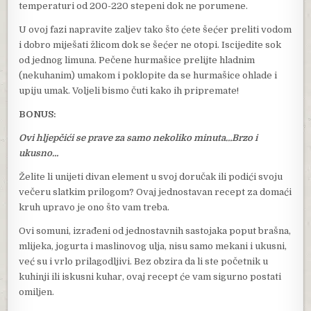
temperaturi od 200-220 stepeni dok ne porumene.
U ovoj fazi napravite zaljev tako što ćete šećer preliti vodom
i dobro miješati žlicom dok se šećer ne otopi. Iscijedite sok
od jednog limuna. Pečene hurmašice prelijte hladnim
(nekuhanim) umakom i poklopite da se hurmašice ohlade i
upiju umak. Voljeli bismo čuti kako ih pripremate!
BONUS:
Ovi hljepčići se prave za samo nekoliko minuta…Brzo i
ukusno…
Želite li unijeti divan element u svoj doručak ili podići svoju
večeru slatkim prilogom? Ovaj jednostavan recept za domaći
kruh upravo je ono što vam treba.
Ovi somuni, izrađeni od jednostavnih sastojaka poput brašna,
mlijeka, jogurta i maslinovog ulja, nisu samo mekani i ukusni,
već su i vrlo prilagodljivi. Bez obzira da li ste početnik u
kuhinji ili iskusni kuhar, ovaj recept će vam sigurno postati
omiljen.