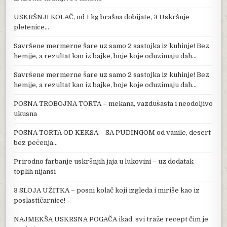
USKRŠNJI KOLAČ, od 1 kg brašna dobijate, 3 Uskršnje
pletenice…
Savršene mermerne šare uz samo 2 sastojka iz kuhinje! Bez
hemije, a rezultat kao iz bajke, boje koje oduzimaju dah…
Savršene mermerne šare uz samo 2 sastojka iz kuhinje! Bez
hemije, a rezultat kao iz bajke, boje koje oduzimaju dah…
POSNA TROBOJNA TORTA – mekana, vazdušasta i neodoljivo
ukusna
POSNA TORTA OD KEKSA – SA PUDINGOM od vanile, desert
bez pečenja…
Prirodno farbanje uskršnjih jaja u lukovini – uz dodatak
toplih nijansi
3 SLOJA UŽITKA – posni kolač koji izgleda i miriše kao iz
poslastičarnice!
NAJMEKŠA USKRSNA POGAČA ikad, svi traže recept čim je