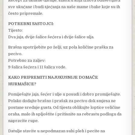
Recept za ukusne datulje, slasticu koja iznova oduševljava
sve ukućane i budi sjećanja na naše mame i bake koje su ih
često pripremale.
POTREBNI SASTOJCI:
Tijesto:
Dva jaja, dvije šalice šećera i dvije šalice ulja.
Brašna upotrijebite po želji, uz pola količine praška za
pecivo.
Potrebno za zaljev:
9 šalica šećera i 11 šalica vode.
KAKO PRIPREMITI NAJUKUSNIJE DOMAĆE
HURMAŠICE?
Pomiješajte jaja, šećer i ulje u posudi i dobro promiješajte.
Polako dodajte brašno i prašak za pecivo dok smjesa ne
postane srednje gusta. Od tijesta oblikujte loptice veličine
oraha, malo ih spljoštite i pritisnite na rebrastu podlogu da
napravite rupe.
Datulje stavite u nepodmazan suhi pleh i pecite na