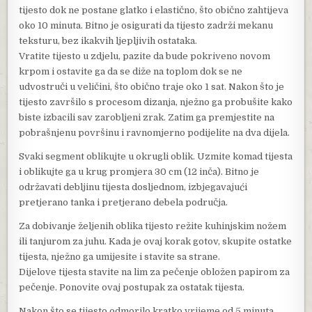
tijesto dok ne postane glatko i elastično, što obično zahtijeva
oko 10 minuta. Bitno je osigurati da tijesto zadrži mekanu
teksturu, bez ikakvih ljepljivih ostataka.
Vratite tijesto u zdjelu, pazite da bude pokriveno novom
krpom i ostavite ga da se diže na toplom dok se ne
udvostruči u veličini, što obično traje oko 1 sat. Nakon što je
tijesto završilo s procesom dizanja, nježno ga probušite kako
biste izbacili sav zarobljeni zrak. Zatim ga premjestite na
pobrašnjenu površinu i ravnomjerno podijelite na dva dijela.
Svaki segment oblikujte u okrugli oblik. Uzmite komad tijesta
i oblikujte ga u krug promjera 30 cm (12 inča). Bitno je
održavati debljinu tijesta dosljednom, izbjegavajući
pretjerano tanka i pretjerano debela područja.
Za dobivanje željenih oblika tijesto režite kuhinjskim nožem
ili tanjurom za juhu. Kada je ovaj korak gotov, skupite ostatke
tijesta, nježno ga umijesite i stavite sa strane.
Dijelove tijesta stavite na lim za pečenje obložen papirom za
pečenje. Ponovite ovaj postupak za ostatak tijesta.
Nakon što se tijesto odmorilo kratko vrijeme od 5 minuta,