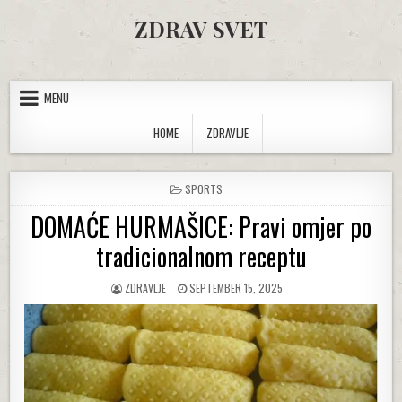
Skip to content
ZDRAV SVET
MENU
HOME
ZDRAVLJE
POSTED IN
SPORTS
DOMAĆE HURMAŠICE: Pravi omjer po
tradicionalnom receptu
AUTHOR:
PUBLISHED DATE:
ZDRAVLJE
SEPTEMBER 15, 2025