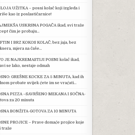
SLOJA UŽITKA – posni kolač koji izgleda i
riše kao iz poslastičarnice!
JMEKŠA USKRSNA POGAČA ikad, svi traže
cept čim je probaju…
FTIN I BRZ KOKOS KOLAČ, bez jaja, bez
ksera, mjera na čaše…
O JE NAJKREMASTIJI POSNI kolač ikad,
avi se lako, nestaje odmah
SNO: GREŠNE KOCKE ZA 5 MINUTA, kad ih
dnom probate uvijek ćete im se vraćati…
SNA PIZZA –SAVRŠENO MEKANA I SOČNA-
tova za 20 minuta
SNA BONŽITA-GOTOVA ZA 10 MINUTA
SNE PROJICE – Prave domaće projice koje
i traže