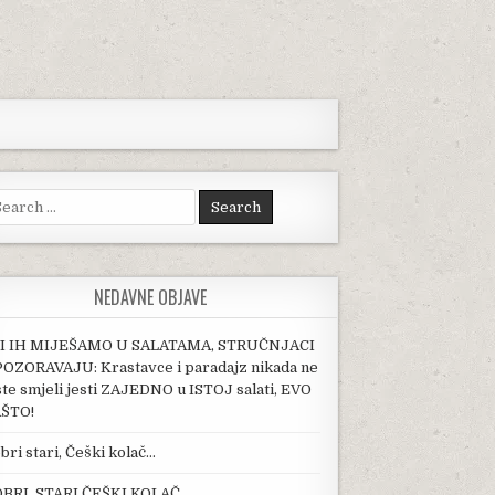
arch for:
NEDAVNE OBJAVE
I IH MIJEŠAMO U SALATAMA, STRUČNJACI
OZORAVAJU: Krastavce i paradajz nikada ne
ste smjeli jesti ZAJEDNO u ISTOJ salati, EVO
ŠTO!
bri stari, Češki kolač…
BRI, STARI ČEŠKI KOLAČ