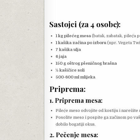
Sastojci (za 4 osobe):
1 kg pilećeg mesa
(batak, zabatak, pileća p
1 kašika začina po izboru
(npr. Vegeta Twi
7 kašika ulja
6 jaja
150 g oštrog pšeničnog brašna
½ kašičice soli
500-600 ml mlijeka
Priprema:
1.
Priprema mesa
:
Pileće meso odvojite od kostiju i narežit
Posolite meso i pospite ga začinom po va
dobilo bogatiji okus.
2.
Pečenje mesa
: