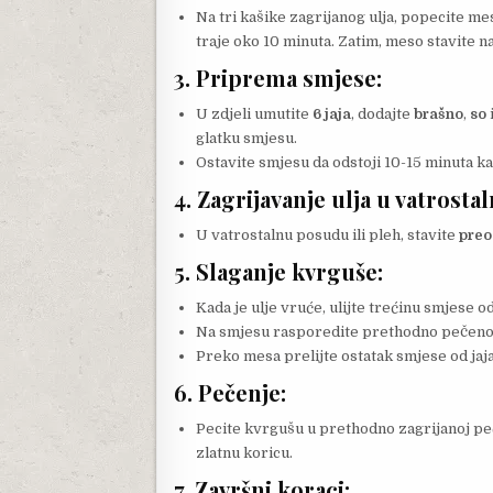
Na tri kašike zagrijanog ulja, popecite me
traje oko 10 minuta. Zatim, meso stavite na
3.
Priprema smjese
:
U zdjeli umutite
6 jaja
, dodajte
brašno
,
so
glatku smjesu.
Ostavite smjesu da odstoji 10-15 minuta kak
4.
Zagrijavanje ulja u vatrosta
U vatrostalnu posudu ili pleh, stavite
preo
5.
Slaganje kvrguše
:
Kada je ulje vruće, ulijte trećinu smjese o
Na smjesu rasporedite prethodno pečeno
Preko mesa prelijte ostatak smjese od jaja,
6.
Pečenje
:
Pecite kvrgušu u prethodno zagrijanoj pe
zlatnu koricu.
7.
Završni koraci
: