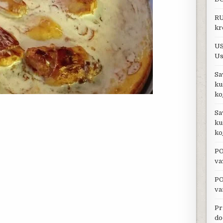
RU
kr
US
Us
Sa
ku
ko
Sa
ku
ko
PO
va
PO
va
Pr
do