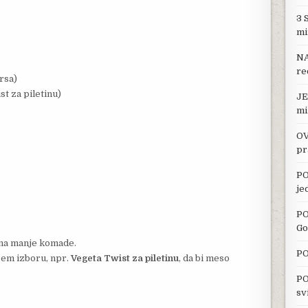
3 
mi
NA
re
rsa)
st za piletinu)
JE
mi
OV
pr
PO
je
PO
Go
e na manje komade.
PO
šem izboru, npr.
Vegeta Twist za piletinu
, da bi meso
PO
sv