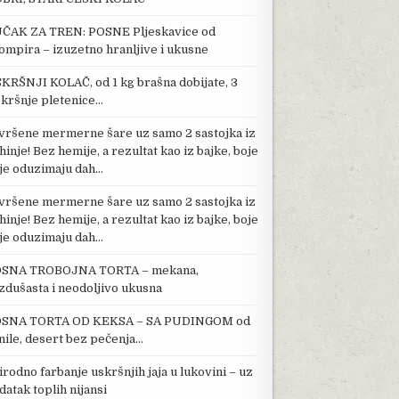
ČAK ZA TREN: POSNE Pljeskavice od
ompira – izuzetno hranljive i ukusne
KRŠNJI KOLAČ, od 1 kg brašna dobijate, 3
kršnje pletenice…
vršene mermerne šare uz samo 2 sastojka iz
hinje! Bez hemije, a rezultat kao iz bajke, boje
je oduzimaju dah…
vršene mermerne šare uz samo 2 sastojka iz
hinje! Bez hemije, a rezultat kao iz bajke, boje
je oduzimaju dah…
SNA TROBOJNA TORTA – mekana,
zdušasta i neodoljivo ukusna
SNA TORTA OD KEKSA – SA PUDINGOM od
nile, desert bez pečenja…
irodno farbanje uskršnjih jaja u lukovini – uz
datak toplih nijansi