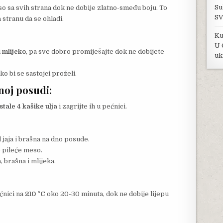
Su
so sa svih strana dok ne dobije zlatno-smeđu boju. To
SV
 stranu da se ohladi.
Ku
U 
i
mlijeko
, pa sve dobro promiješajte dok ne dobijete
uk
o bi se sastojci proželi.
lnoj posudi
:
stale 4 kašike ulja
i zagrijte ih u pećnici.
d jaja i brašna na dno posude.
 pileće meso.
 brašna i mlijeka.
ćnici na
210 °C
oko 20-30 minuta, dok ne dobije lijepu