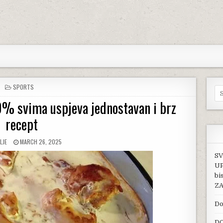
POSTED IN
SPORTS
Se
0% svima uspjeva jednostavan i brz
recept
R:
PUBLISHED DATE:
LJE
MARCH 26, 2025
SV
UP
bi
ZA
Do
DO