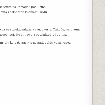
narežite na komade i poslužite.
rama
za dodatnu kremastu notu.
e uz
sezonsku salatu
i čašu
jogurta
. Takođe, priprema
 sočnost, što čini ovaj specijalitet još boljim.
m jelu koje će zasigurno zadovoljiti vaša nepca!