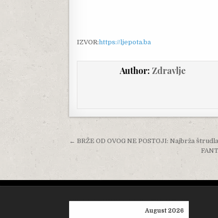
IZVOR:
https://ljepota.ba
Author:
Zdravlje
Post navigation
← BRŽE OD OVOG NE POSTOJI: Najbrža štrudla, 
FANT
August 2026