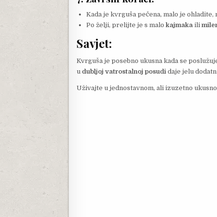
Kada je kvrguša pečena, malo je ohladite, 
Po želji, prelijte je s malo
kajmaka
ili
mile
Savjet:
Kvrguša je posebno ukusna kada se poslužuj
u
dubljoj vatrostalnoj posudi
daje jelu dodatnu
Uživajte u jednostavnom, ali izuzetno ukusno