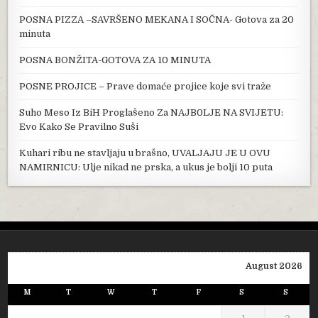
POSNA PIZZA –SAVRŠENO MEKANA I SOČNA- Gotova za 20
minuta
POSNA BONŽITA-GOTOVA ZA 10 MINUTA
POSNE PROJICE – Prave domaće projice koje svi traže
Suho Meso Iz BiH Proglašeno Za NAJB0LJE NA SVIJETU:
Evo Kako Se Pravilno Suši
Kuhari ribu ne stavljaju u brašno, UVALJAJU JE U OVU
NAMIRNICU: Ulje nikad ne prska, a ukus je bolji 10 puta
August 2026
M
T
W
T
F
S
S