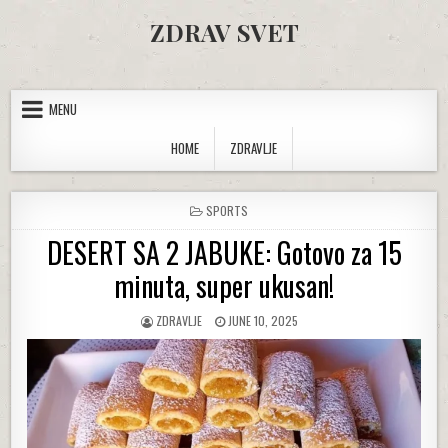
Skip to content
ZDRAV SVET
MENU
HOME
ZDRAVLJE
POSTED IN
SPORTS
DESERT SA 2 JABUKE: Gotovo za 15
minuta, super ukusan!
AUTHOR:
PUBLISHED DATE:
ZDRAVLJE
JUNE 10, 2025