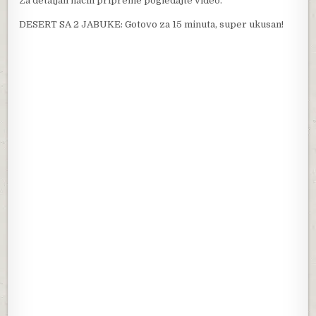
Za detaljan način pripreme pogledajte video.
DESERT SA 2 JABUKE: Gotovo za 15 minuta, super ukusan!