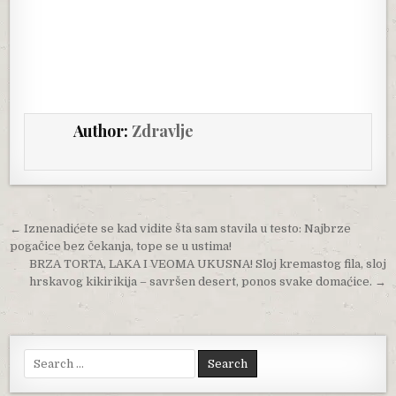
Author:
Zdravlje
Post navigation
← Iznenadićete se kad vidite šta sam stavila u testo: Najbrze
pogačice bez čekanja, tope se u ustima!
BRZA TORTA, LAKA I VEOMA UKUSNA! Sloj kremastog fila, sloj
hrskavog kikirikija – savršen desert, ponos svake domaćice. →
Search for: