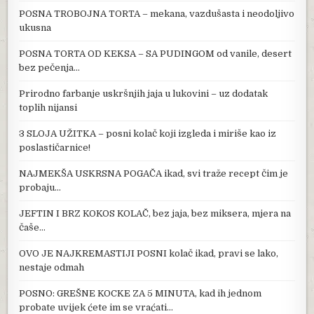
POSNA TROBOJNA TORTA – mekana, vazdušasta i neodoljivo
ukusna
POSNA TORTA OD KEKSA – SA PUDINGOM od vanile, desert
bez pečenja…
Prirodno farbanje uskršnjih jaja u lukovini – uz dodatak
toplih nijansi
3 SLOJA UŽITKA – posni kolač koji izgleda i miriše kao iz
poslastičarnice!
NAJMEKŠA USKRSNA POGAČA ikad, svi traže recept čim je
probaju…
JEFTIN I BRZ KOKOS KOLAČ, bez jaja, bez miksera, mjera na
čaše…
OVO JE NAJKREMASTIJI POSNI kolač ikad, pravi se lako,
nestaje odmah
POSNO: GREŠNE KOCKE ZA 5 MINUTA, kad ih jednom
probate uvijek ćete im se vraćati…