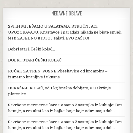
NEDAVNE OBJAVE
SVI IH MIJEŠAMO U SALATAMA, STRUČNJACI
UPOZORAVAJU: Krastavce i paradajz nikada ne biste smjeli
jesti ZAJEDNO u ISTOJ salati, EVO ZAŠTO!
Dobri stari, Češki kolač…
DOBRI, STARI ČEŠKI KOLAČ
RUČAK ZA TREN: POSNE Pljeskavice od krompira –
izuzetno hranljive i ukusne
USKRŠNJI KOLAČ, od 1 kg brašna dobijate, 3 Uskršnje
pletenice…
Savršene mermerne šare uz samo 2 sastojka iz kuhinje! Bez
hemije, a rezultat kao iz bajke, boje koje oduzimaju dah…
Savršene mermerne šare uz samo 2 sastojka iz kuhinje! Bez
hemije, a rezultat kao iz bajke, boje koje oduzimaju dah…