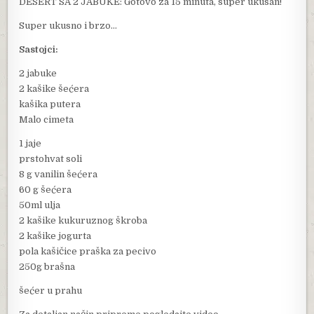
DESERT SA 2 JABUKE: Gotovo za 15 minuta, super ukusan!
Super ukusno i brzo…
Sastojci:
2 jabuke
2 kašike šećera
kašika putera
Malo cimeta
1 jaje
prstohvat soli
8 g vanilin šećera
60 g šećera
50ml ulja
2 kašike kukuruznog škroba
2 kašike jogurta
pola kašičice praška za pecivo
250g brašna
šećer u prahu