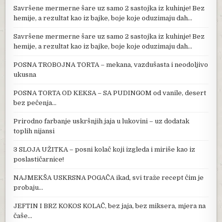
Savršene mermerne šare uz samo 2 sastojka iz kuhinje! Bez
hemije, a rezultat kao iz bajke, boje koje oduzimaju dah…
Savršene mermerne šare uz samo 2 sastojka iz kuhinje! Bez
hemije, a rezultat kao iz bajke, boje koje oduzimaju dah…
POSNA TROBOJNA TORTA – mekana, vazdušasta i neodoljivo
ukusna
POSNA TORTA OD KEKSA – SA PUDINGOM od vanile, desert
bez pečenja…
Prirodno farbanje uskršnjih jaja u lukovini – uz dodatak
toplih nijansi
3 SLOJA UŽITKA – posni kolač koji izgleda i miriše kao iz
poslastičarnice!
NAJMEKŠA USKRSNA POGAČA ikad, svi traže recept čim je
probaju…
JEFTIN I BRZ KOKOS KOLAČ, bez jaja, bez miksera, mjera na
čaše…