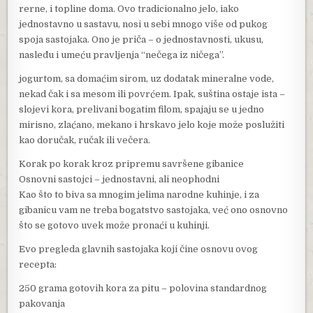
rerne, i topline doma. Ovo tradicionalno jelo, iako
jednostavno u sastavu, nosi u sebi mnogo više od pukog
spoja sastojaka. Ono je priča – o jednostavnosti, ukusu,
nasleđu i umeću pravljenja “nečega iz ničega”.
jogurtom, sa domaćim sirom, uz dodatak mineralne vode,
nekad čak i sa mesom ili povrćem. Ipak, suština ostaje ista –
slojevi kora, prelivani bogatim filom, spajaju se u jedno
mirisno, zlaćano, mekano i hrskavo jelo koje može poslužiti
kao doručak, ručak ili večera.
Korak po korak kroz pripremu savršene gibanice
Osnovni sastojci – jednostavni, ali neophodni
Kao što to biva sa mnogim jelima narodne kuhinje, i za
gibanicu vam ne treba bogatstvo sastojaka, već ono osnovno
što se gotovo uvek može pronaći u kuhinji.
Evo pregleda glavnih sastojaka koji čine osnovu ovog
recepta:
250 grama gotovih kora za pitu – polovina standardnog
pakovanja