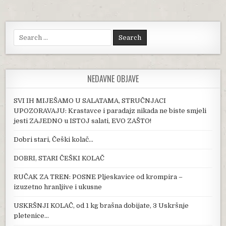
Search for:
NEDAVNE OBJAVE
SVI IH MIJEŠAMO U SALATAMA, STRUČNJACI
UPOZORAVAJU: Krastavce i paradajz nikada ne biste smjeli
jesti ZAJEDNO u ISTOJ salati, EVO ZAŠTO!
Dobri stari, Češki kolač…
DOBRI, STARI ČEŠKI KOLAČ
RUČAK ZA TREN: POSNE Pljeskavice od krompira –
izuzetno hranljive i ukusne
USKRŠNJI KOLAČ, od 1 kg brašna dobijate, 3 Uskršnje
pletenice…