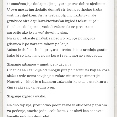
U umućena jaja dodajte ulje i jogurt, pa sve dobro sjedinite.
U ovu mešavinu dodajte domaći sir, koji prethodno treba
usitniti viljuškom. Sir ne treba potpuno razbiti – male
grudvice sira daju karakterističan izgled i teksturu jelu.
Po ukusu dodajte so, vodeći računa da ne preterate –
naročito ako je sir već dovoljno slan.
Na kraju, ubacite prašak za pecivo, koji će pomoći da
gibanica lepo naraste tokom pečenja.
Važno je da fil ne bude pregust – treba da ima srednju gustinu
kako bi se lako nanosio na kore i ravnomerno rasporedio.
Slaganje gibanice – umetnost gužvanja
Gibanica se razlikuje od mnogih pita po načinu na koji se kore
slažu. Ovde nema savijanja u rolate niti stroge simetrije.
Naprotiv – ključ je u laganom gužvanju, koje daje strukturu i
čini svaki zalogaj jedinstven.
Slaganje izgleda ovako:
Na dno tepsije, prethodno podmazane ili obložene papirom
za pečenje, stavite jednu celu koru. Ona služi kao osnova i
kasnije pokriva donji sloj.