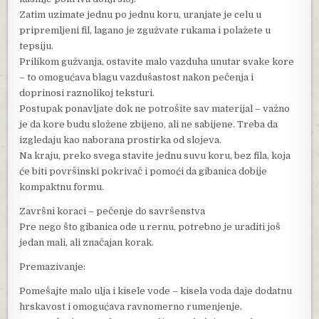
Zatim uzimate jednu po jednu koru, uranjate je celu u
pripremljeni fil, lagano je zgužvate rukama i polažete u
tepsiju.
Prilikom gužvanja, ostavite malo vazduha unutar svake kore
– to omogućava blagu vazdušastost nakon pečenja i
doprinosi raznolikoj teksturi.
Postupak ponavljate dok ne potrošite sav materijal – važno
je da kore budu složene zbijeno, ali ne sabijene. Treba da
izgledaju kao naborana prostirka od slojeva.
Na kraju, preko svega stavite jednu suvu koru, bez fila, koja
će biti površinski pokrivač i pomoći da gibanica dobije
kompaktnu formu.
Završni koraci – pečenje do savršenstva
Pre nego što gibanica ode u rernu, potrebno je uraditi još
jedan mali, ali značajan korak.
Premazivanje:
Pomešajte malo ulja i kisele vode – kisela voda daje dodatnu
hrskavost i omogućava ravnomerno rumenjenje.