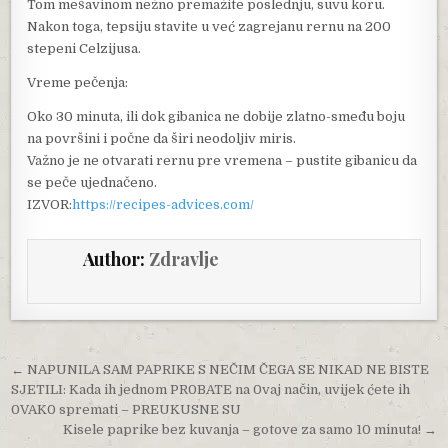
Tom mešavinom nežno premažite poslednju, suvu koru.
Nakon toga, tepsiju stavite u već zagrejanu rernu na 200
stepeni Celzijusa.
Vreme pečenja:
Oko 30 minuta, ili dok gibanica ne dobije zlatno-smeđu boju
na površini i počne da širi neodoljiv miris.
Važno je ne otvarati rernu pre vremena – pustite gibanicu da
se peče ujednačeno.
IZVOR:
https://recipes-advices.com/
Author:
Zdravlje
Post navigation
← NAPUNILA SAM PAPRIKE S NEČIM ČEGA SE NIKAD NE BISTE
SJETILI: Kada ih jednom PR0BATE na 0vaj način, uvijek ćete ih
0VAK0 spremati – PREUKUSNE SU
Kisele paprike bez kuvanja – gotove za samo 10 minuta! →