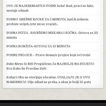
OVO JE NAJKREMASTIJI POSNI kolač ikad, pravi se lako,
nestaje odmah
POSNO: GREŠNE KOCKE ZA 5 MINUTA, kad ih jednom
probate uvijek ćete im se vraćati…
POSNA PIZZA –SAVRŠENO MEKANA I SOČNA- Gotova za 20
minuta
POSNA BONŽITA-GOTOVA ZA 10 MINUTA
POSNE PROJICE – Prave domaće projice koje svi traže
Suho Meso Iz BiH Proglašeno Za NAJB0LJE NA SVIJETU:
Evo Kako Se Pravilno Suši
Kuhari ribu ne stavljaju u brašno, UVALJAJU JE U OVU
NAMIRNICU: Ulje nikad ne prska, a ukus je bolji 10 puta