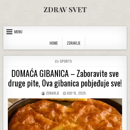
Skip to content
ZDRAV SVET
MENU
HOME
ZDRAVLJE
POSTED IN
SPORTS
D0MAĆA GIBANICA – Zaboravite sve
druge pite, 0va gibanica pobjeđuje sve!
AUTHOR:
PUBLISHED DATE:
ZDRAVLJE
JULY 15, 2025