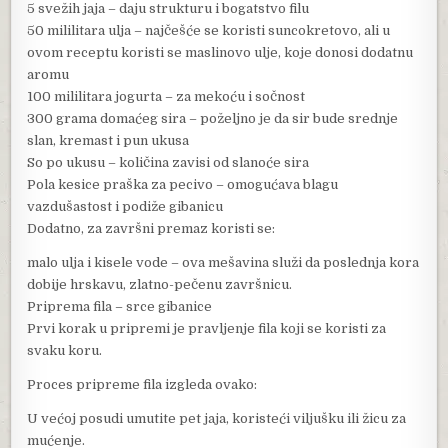
5 svežih jaja – daju strukturu i bogatstvo filu
50 mililitara ulja – najčešće se koristi suncokretovo, ali u
ovom receptu koristi se maslinovo ulje, koje donosi dodatnu
aromu
100 mililitara jogurta – za mekoću i sočnost
300 grama domaćeg sira – poželjno je da sir bude srednje
slan, kremast i pun ukusa
So po ukusu – količina zavisi od slanoće sira
Pola kesice praška za pecivo – omogućava blagu
vazdušastost i podiže gibanicu
Dodatno, za završni premaz koristi se:
malo ulja i kisele vode – ova mešavina služi da poslednja kora
dobije hrskavu, zlatno-pečenu završnicu.
Priprema fila – srce gibanice
Prvi korak u pripremi je pravljenje fila koji se koristi za
svaku koru.
Proces pripreme fila izgleda ovako:
U većoj posudi umutite pet jaja, koristeći viljušku ili žicu za
mućenje.