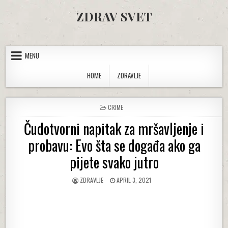
Skip to content
ZDRAV SVET
MENU
HOME
ZDRAVLJE
POSTED IN
CRIME
Čudotvorni napitak za mršavljenje i
probavu: Evo šta se događa ako ga
pijete svako jutro
AUTHOR:
PUBLISHED DATE:
ZDRAVLJE
APRIL 3, 2021