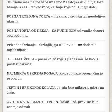
Savršene mermerne šare uz samo 2 sastojka iz kuhinje! Bez
hemije, a rezultat kao iz bajke, boje koje oduzimaju dah…
POSNA TROBOJNA TORTA – mekana, vazdušasta i neodoljivo
ukusna
POSNA TORTA OD KEKSA – SA PUDINGOM od vanile, desert
bez pečenja…
Prirodno farbanje uskršnjih jaja u lukovini – uz dodatak
toplih nijansi
3 SLOJA UŽITKA – posni kolač koji izgleda i miriše kao iz
poslastičarnice!
NAJMEKŠA USKRSNA POGAČA ikad, svi traže recept čim je
probaju…
JEFTIN I BRZ KOKOS KOLAČ, bez jaja, bez miksera, mjera na
čaše…
OVO JE NAJKREMASTIJI POSNI kolač ikad, pravi se lako,
nestaje odmah