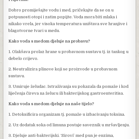
Dobro promiješajte vodu i med, pričekajte da se on u
potpunosti otopi i zatim popijte. Voda mora biti mlaka i
nikako vrela, jer visoka temperatura uništava sve hranjive i
blagotvorne tvari u medu.
Kako voda s medom djeluje na probavu?
1. Olakšava prolaz hrane u probavnom sustavu tj. iz tankog u
debelo crijevo.
2. Neutralizira plinove koji se proizvode u probavnom
sustavu.
3. Umiruje želudac. Istraživanja su pokazala da pomaže i kod
liječenja čireva na želucu ili bakterijskog gastroenteritisa.
Kako voda s medom djeluje na naše tijelo?
1. Detoksificira organizam tj. pomaže u izbacivanju toksina.
2. Uz dodatak soka od limuna postaje saveznik u mršavljenju.
3. Djeluje anti-bakterijski. ‘Sirovi’ med pun je enzima,