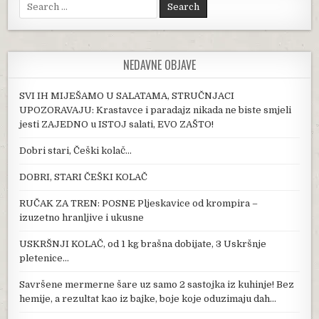
Search for:
NEDAVNE OBJAVE
SVI IH MIJEŠAMO U SALATAMA, STRUČNJACI
UPOZORAVAJU: Krastavce i paradajz nikada ne biste smjeli
jesti ZAJEDNO u ISTOJ salati, EVO ZAŠTO!
Dobri stari, Češki kolač…
DOBRI, STARI ČEŠKI KOLAČ
RUČAK ZA TREN: POSNE Pljeskavice od krompira –
izuzetno hranljive i ukusne
USKRŠNJI KOLAČ, od 1 kg brašna dobijate, 3 Uskršnje
pletenice…
Savršene mermerne šare uz samo 2 sastojka iz kuhinje! Bez
hemije, a rezultat kao iz bajke, boje koje oduzimaju dah…