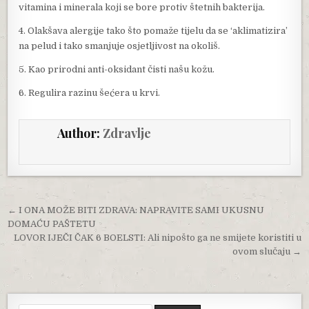
vitamina i minerala koji se bore protiv štetnih bakterija.
4. Olakšava alergije tako što pomaže tijelu da se ‘aklimatizira’
na pelud i tako smanjuje osjetljivost na okoliš.
5. Kao prirodni anti-oksidant čisti našu kožu.
6. Regulira razinu šećera u krvi.
Author:
Zdravlje
Post navigation
← I ONA MOŽE BITI ZDRAVA: NAPRAVITE SAMI UKUSNU
DOMAĆU PAŠTETU
LOVOR IJEČI ČAK 6 BOELSTI: Ali nipošto ga ne smijete koristiti u
ovom slučaju →