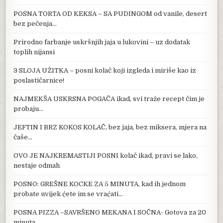
POSNA TORTA OD KEKSA – SA PUDINGOM od vanile, desert
bez pečenja…
Prirodno farbanje uskršnjih jaja u lukovini – uz dodatak
toplih nijansi
3 SLOJA UŽITKA – posni kolač koji izgleda i miriše kao iz
poslastičarnice!
NAJMEKŠA USKRSNA POGAČA ikad, svi traže recept čim je
probaju…
JEFTIN I BRZ KOKOS KOLAČ, bez jaja, bez miksera, mjera na
čaše…
OVO JE NAJKREMASTIJI POSNI kolač ikad, pravi se lako,
nestaje odmah
POSNO: GREŠNE KOCKE ZA 5 MINUTA, kad ih jednom
probate uvijek ćete im se vraćati…
POSNA PIZZA –SAVRŠENO MEKANA I SOČNA- Gotova za 20
minuta