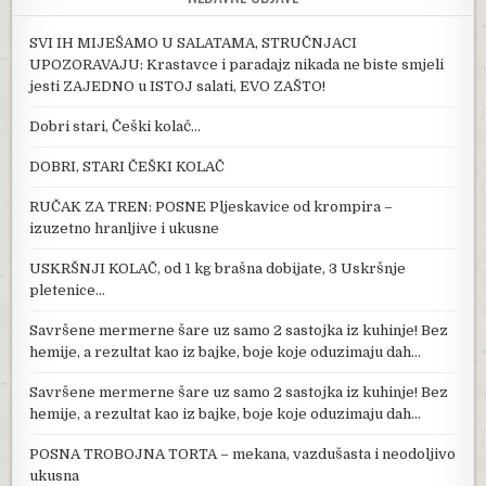
SVI IH MIJEŠAMO U SALATAMA, STRUČNJACI
UPOZORAVAJU: Krastavce i paradajz nikada ne biste smjeli
jesti ZAJEDNO u ISTOJ salati, EVO ZAŠTO!
Dobri stari, Češki kolač…
DOBRI, STARI ČEŠKI KOLAČ
RUČAK ZA TREN: POSNE Pljeskavice od krompira –
izuzetno hranljive i ukusne
USKRŠNJI KOLAČ, od 1 kg brašna dobijate, 3 Uskršnje
pletenice…
Savršene mermerne šare uz samo 2 sastojka iz kuhinje! Bez
hemije, a rezultat kao iz bajke, boje koje oduzimaju dah…
Savršene mermerne šare uz samo 2 sastojka iz kuhinje! Bez
hemije, a rezultat kao iz bajke, boje koje oduzimaju dah…
POSNA TROBOJNA TORTA – mekana, vazdušasta i neodoljivo
ukusna