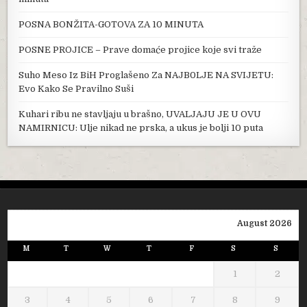
POSNA BONŽITA-GOTOVA ZA 10 MINUTA
POSNE PROJICE – Prave domaće projice koje svi traže
Suho Meso Iz BiH Proglašeno Za NAJB0LJE NA SVIJETU:
Evo Kako Se Pravilno Suši
Kuhari ribu ne stavljaju u brašno, UVALJAJU JE U OVU
NAMIRNICU: Ulje nikad ne prska, a ukus je bolji 10 puta
August 2026
M
T
W
T
F
S
S
1
2
3
4
5
6
7
8
9