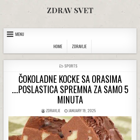
Skip to content
ZDRAV SVET
MENU
HOME
ZDRAVLJE
POSTED IN
SPORTS
ČOKOLADNE KOCKE SA ORASIMA
….POSLASTICA SPREMNA ZA SAMO 5
MINUTA
AUTHOR:
PUBLISHED DATE:
ZDRAVLJE
JANUARY 19, 2025