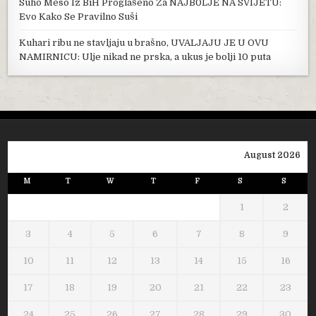
Suho Meso Iz BiH Proglašeno Za NAJB0LJE NA SVIJETU:
Evo Kako Se Pravilno Suši
Kuhari ribu ne stavljaju u brašno, UVALJAJU JE U OVU
NAMIRNICU: Ulje nikad ne prska, a ukus je bolji 10 puta
August 2026
M
T
W
T
F
S
S
1
2
3
4
5
6
7
8
9
10
11
12
13
14
15
16
17
18
19
20
21
22
23
24
25
26
27
28
29
30