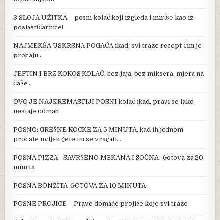
3 SLOJA UŽITKA – posni kolač koji izgleda i miriše kao iz
poslastičarnice!
NAJMEKŠA USKRSNA POGAČA ikad, svi traže recept čim je
probaju…
JEFTIN I BRZ KOKOS KOLAČ, bez jaja, bez miksera, mjera na
čaše…
OVO JE NAJKREMASTIJI POSNI kolač ikad, pravi se lako,
nestaje odmah
POSNO: GREŠNE KOCKE ZA 5 MINUTA, kad ih jednom
probate uvijek ćete im se vraćati…
POSNA PIZZA –SAVRŠENO MEKANA I SOČNA- Gotova za 20
minuta
POSNA BONŽITA-GOTOVA ZA 10 MINUTA
POSNE PROJICE – Prave domaće projice koje svi traže