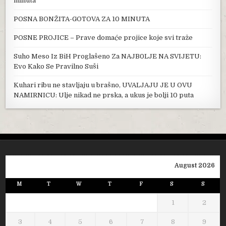
minuta
POSNA BONŽITA-GOTOVA ZA 10 MINUTA
POSNE PROJICE – Prave domaće projice koje svi traže
Suho Meso Iz BiH Proglašeno Za NAJB0LJE NA SVIJETU:
Evo Kako Se Pravilno Suši
Kuhari ribu ne stavljaju u brašno, UVALJAJU JE U OVU
NAMIRNICU: Ulje nikad ne prska, a ukus je bolji 10 puta
August 2026
M
T
W
T
F
S
S
1
2
3
4
5
6
7
8
9