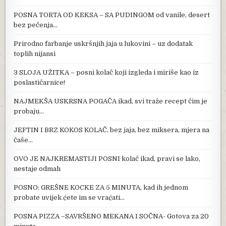
POSNA TORTA OD KEKSA – SA PUDINGOM od vanile, desert
bez pečenja…
Prirodno farbanje uskršnjih jaja u lukovini – uz dodatak
toplih nijansi
3 SLOJA UŽITKA – posni kolač koji izgleda i miriše kao iz
poslastičarnice!
NAJMEKŠA USKRSNA POGAČA ikad, svi traže recept čim je
probaju…
JEFTIN I BRZ KOKOS KOLAČ, bez jaja, bez miksera, mjera na
čaše…
OVO JE NAJKREMASTIJI POSNI kolač ikad, pravi se lako,
nestaje odmah
POSNO: GREŠNE KOCKE ZA 5 MINUTA, kad ih jednom
probate uvijek ćete im se vraćati…
POSNA PIZZA –SAVRŠENO MEKANA I SOČNA- Gotova za 20