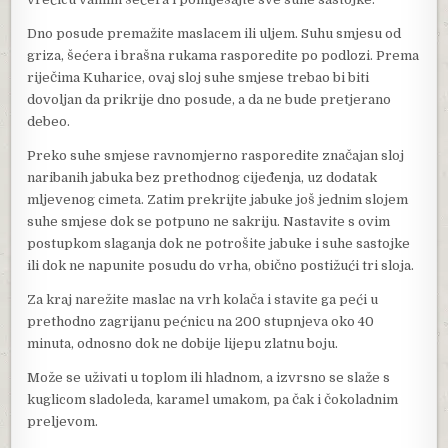
Dno posude premažite maslacem ili uljem. Suhu smjesu od
griza, šećera i brašna rukama rasporedite po podlozi. Prema
riječima Kuharice, ovaj sloj suhe smjese trebao bi biti
dovoljan da prikrije dno posude, a da ne bude pretjerano
debeo.
Preko suhe smjese ravnomjerno rasporedite značajan sloj
naribanih jabuka bez prethodnog cijeđenja, uz dodatak
mljevenog cimeta. Zatim prekrijte jabuke još jednim slojem
suhe smjese dok se potpuno ne sakriju. Nastavite s ovim
postupkom slaganja dok ne potrošite jabuke i suhe sastojke
ili dok ne napunite posudu do vrha, obično postižući tri sloja.
Za kraj narežite maslac na vrh kolača i stavite ga peći u
prethodno zagrijanu pećnicu na 200 stupnjeva oko 40
minuta, odnosno dok ne dobije lijepu zlatnu boju.
Može se uživati ​​u toplom ili hladnom, a izvrsno se slaže s
kuglicom sladoleda, karamel umakom, pa čak i čokoladnim
preljevom.