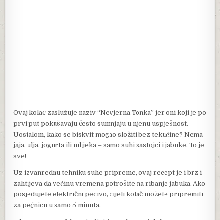
Ovaj kolač zaslužuje naziv “Nevjerna Tonka” jer oni koji je po
prvi put pokušavaju često sumnjaju u njenu uspješnost.
Uostalom, kako se biskvit mogao složiti bez tekućine? Nema
jaja, ulja, jogurta ili mlijeka – samo suhi sastojci i jabuke. To je
sve!
Uz izvanrednu tehniku ​​suhe pripreme, ovaj recept je i brz i
zahtijeva da većinu vremena potrošite na ribanje jabuka. Ako
posjedujete električni pecivo, cijeli kolač možete pripremiti
za pećnicu u samo 5 minuta.