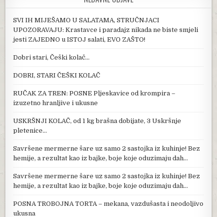
SVI IH MIJEŠAMO U SALATAMA, STRUČNJACI
UPOZORAVAJU: Krastavce i paradajz nikada ne biste smjeli
jesti ZAJEDNO u ISTOJ salati, EVO ZAŠTO!
Dobri stari, Češki kolač…
DOBRI, STARI ČEŠKI KOLAČ
RUČAK ZA TREN: POSNE Pljeskavice od krompira –
izuzetno hranljive i ukusne
USKRŠNJI KOLAČ, od 1 kg brašna dobijate, 3 Uskršnje
pletenice…
Savršene mermerne šare uz samo 2 sastojka iz kuhinje! Bez
hemije, a rezultat kao iz bajke, boje koje oduzimaju dah…
Savršene mermerne šare uz samo 2 sastojka iz kuhinje! Bez
hemije, a rezultat kao iz bajke, boje koje oduzimaju dah…
POSNA TROBOJNA TORTA – mekana, vazdušasta i neodoljivo
ukusna