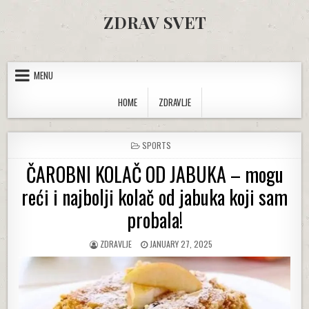
Skip to content
ZDRAV SVET
MENU
HOME
ZDRAVLJE
POSTED IN
SPORTS
ČAROBNI KOLAČ OD JABUKA – mogu
reći i najbolji kolač od jabuka koji sam
probala!
AUTHOR:
PUBLISHED DATE:
ZDRAVLJE
JANUARY 27, 2025