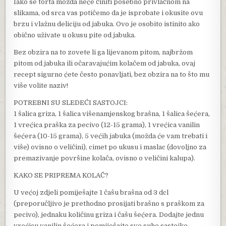
Iako se torta možda neće činiti posebno privlačnom na
slikama, od srca vas potičemo da je isprobate i okusite ovu
brzu i vlažnu deliciju od jabuka. Ovo je osobito istinito ako
obično uživate u okusu pite od jabuka.
Bez obzira na to zovete li ga lijevanom pitom, najbržom
pitom od jabuka ili očaravajućim kolačem od jabuka, ovaj
recept sigurno ćete često ponavljati, bez obzira na to što mu
više volite naziv!
POTREBNI SU SLEDEĆI SASTOJCI:
1 šalica griza, 1 šalica višenamjenskog brašna, 1 šalica šećera,
1 vrećica praška za pecivo (12-15 grama), 1 vrećica vanilin
šećera (10-15 grama), 5 većih jabuka (možda će vam trebati i
više) ovisno o veličini), cimet po ukusu i maslac (dovoljno za
premazivanje površine kolača, ovisno o veličini kalupa).
KAKO SE PRIPREMA KOLAČ?
U većoj zdjeli pomiješajte 1 čašu brašna od 3 dcl
(preporučljivo je prethodno prosijati brašno s praškom za
pecivo), jednaku količinu griza i čašu šećera. Dodajte jednu
vrećicu vanilin šećera i pomiješajte sve suhe sastojke.