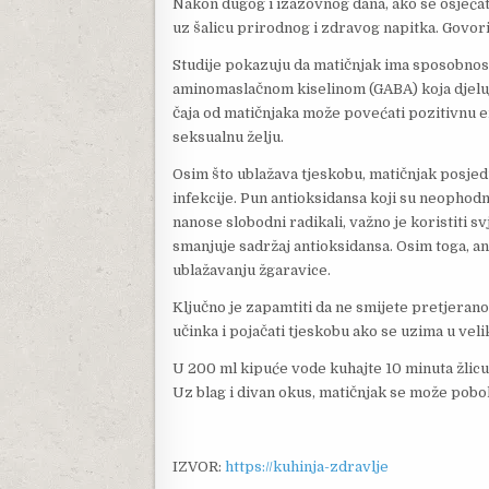
Nakon dugog i izazovnog dana, ako se osjećat
uz šalicu prirodnog i zdravog napitka. Govor
Studije pokazuju da matičnjak ima sposobnost 
aminomaslačnom kiselinom (GABA) koja djeluj
čaja od matičnjaka može povećati pozitivnu en
seksualnu želju.
Osim što ublažava tjeskobu, matičnjak posjed
infekcije. Pun antioksidansa koji su neophodni
nanose slobodni radikali, važno je koristiti s
smanjuje sadržaj antioksidansa. Osim toga, a
ublažavanju žgaravice.
Ključno je zapamtiti da ne smijete pretjeran
učinka i pojačati tjeskobu ako se uzima u vel
U 200 ml kipuće vode kuhajte 10 minuta žlicu 
Uz blag i divan okus, matičnjak se može pobo
IZVOR:
https://kuhinja-zdravlje