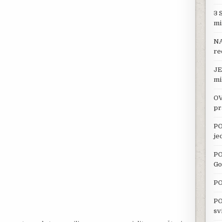
3 
mi
NA
re
JE
mi
OV
pr
PO
je
PO
Go
PO
PO
sv