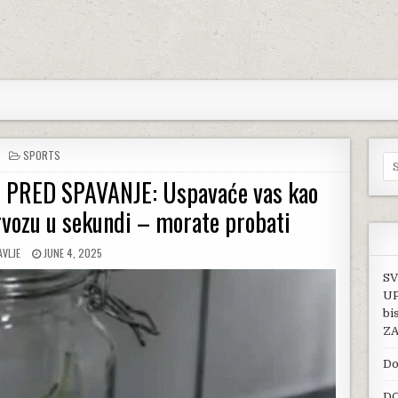
POSTED IN
SPORTS
Se
E PRED SPAVANJE: Uspavaće vas kao
rvozu u sekundi – morate probati
HOR:
PUBLISHED DATE:
AVLJE
JUNE 4, 2025
SV
UP
bi
ZA
Do
DO