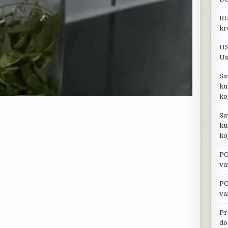
RU
kr
US
Us
Sa
ku
ko
Sa
ku
ko
PO
va
PO
va
Pr
do