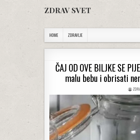
Skip to content
ZDRAV SVET
HOME
ZDRAVLJE
ČAJ OD OVE BILJKE SE PIJ
malu bebu i obrisati ne
AUT
ZDR