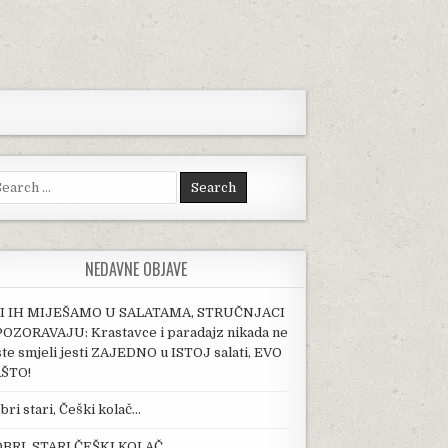
arch for:
NEDAVNE OBJAVE
I IH MIJEŠAMO U SALATAMA, STRUČNJACI
OZORAVAJU: Krastavce i paradajz nikada ne
ste smjeli jesti ZAJEDNO u ISTOJ salati, EVO
ŠTO!
bri stari, Češki kolač…
BRI, STARI ČEŠKI KOLAČ