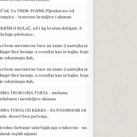
ČAK ZA TREN: POSNE Pljeskavice od
ompira – izuzetno hranljive i ukusne
KRŠNJI KOLAČ, od 1 kg brašna dobijate, 3
kršnje pletenice…
vršene mermerne šare uz samo 2 sastojka iz
hinje! Bez hemije, a rezultat kao iz bajke, boje
je oduzimaju dah…
vršene mermerne šare uz samo 2 sastojka iz
hinje! Bez hemije, a rezultat kao iz bajke, boje
je oduzimaju dah…
SNA TROBOJNA TORTA – mekana,
zdušasta i neodoljivo ukusna
SNA TORTA OD KEKSA – SA PUDINGOM od
nile, desert bez pečenja…
irodno farbanje uskršnjih jaja u lukovini – uz
datak toplih nijansi