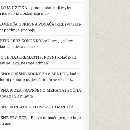
SLOJA UŽITKA – posni kolač koji izgleda i
riše kao iz poslastičarnice!
JMEKŠA USKRSNA POGAČA ikad, svi traže
cept čim je probaju…
FTIN I BRZ KOKOS KOLAČ, bez jaja, bez
ksera, mjera na čaše…
O JE NAJKREMASTIJI POSNI kolač ikad,
avi se lako, nestaje odmah
SNO: GREŠNE KOCKE ZA 5 MINUTA, kad ih
dnom probate uvijek ćete im se vraćati…
SNA PIZZA –SAVRŠENO MEKANA I SOČNA-
tova za 20 minuta
SNA BONŽITA-GOTOVA ZA 10 MINUTA
SNE PROJICE – Prave domaće projice koje
i traže