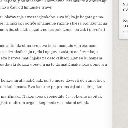
e napeto, pod stresom ili nervozno, razmislite o opuštanju
Su
imo o čaju od limunske trave!
SV
ublažavanja stresa i tjeskobe. Ova biljka je bogata gama-
Ku
e na mozak i potiče smanjenje razine stresa. Konzumacija
U 
ergiju, ublažiti negativno raspoloženje, pa čak i povećati
uk
uje antimikrobna svojstva koja smanjuju vjerojatnost
 za detoksikaciju tijela i njegovu zaštitu od štete koju
vježe listove matičnjaka za detoksikaciju jer se kuhanjem
negdotski dokazi upućuju na to da matičnjak može pomoći u
o konzumirati matičnjak, jer to može dovesti do suprotnog
ikim količinama. Evo kako se priprema čaj od matičnjaka:
matičnjaka. Nakon toga procijedite čaj i okusite napitak.
ljšati dodirom organskog meda za dodatni užitak.