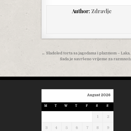
Author:
Zdravlje
Post navigation
← Sladoled torta sa jagodama i plazmom – Laka, 
Sada je savršeno vrijeme za razmno
August 2026
M
T
W
T
F
S
S
1
2
3
4
5
6
7
8
9