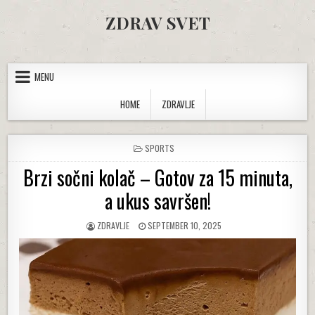
Skip to content
ZDRAV SVET
MENU
HOME
ZDRAVLJE
POSTED IN
SPORTS
Brzi sočni kolač – Gotov za 15 minuta,
a ukus savršen!
AUTHOR:
PUBLISHED DATE:
ZDRAVLJE
SEPTEMBER 10, 2025