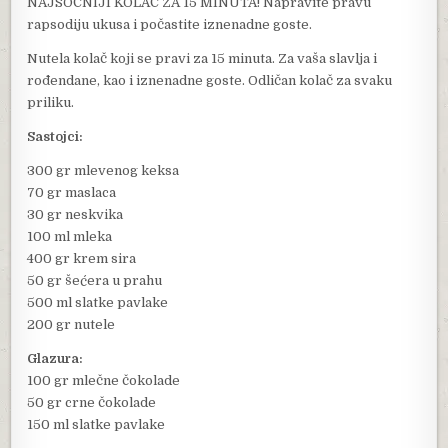
NAJSOČNIJI KOLAČ ZA 15 MINUTA! Napravite pravu
rapsodiju ukusa i počastite iznenadne goste.
Nutela kolač koji se pravi za 15 minuta. Za vaša slavlja i
rođendane, kao i iznenadne goste. Odličan kolač za svaku
priliku.
Sastojci:
300 gr mlevenog keksa
70 gr maslaca
30 gr neskvika
100 ml mleka
400 gr krem sira
50 gr šećera u prahu
500 ml slatke pavlake
200 gr nutele
Glazura:
100 gr mlečne čokolade
50 gr crne čokolade
150 ml slatke pavlake