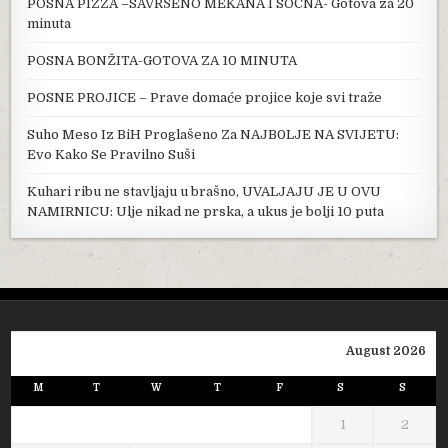
POSNA PIZZA –SAVRŠENO MEKANA I SOČNA- Gotova za 20
minuta
POSNA BONŽITA-GOTOVA ZA 10 MINUTA
POSNE PROJICE – Prave domaće projice koje svi traže
Suho Meso Iz BiH Proglašeno Za NAJB0LJE NA SVIJETU:
Evo Kako Se Pravilno Suši
Kuhari ribu ne stavljaju u brašno, UVALJAJU JE U OVU
NAMIRNICU: Ulje nikad ne prska, a ukus je bolji 10 puta
August 2026
M
T
W
T
F
S
S
1
2