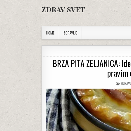
Skip to content
ZDRAV SVET
HOME
ZDRAVLJE
BRZA PITA ZELJANICA: Idea
pravim 
AUTHO
ZDRAVL