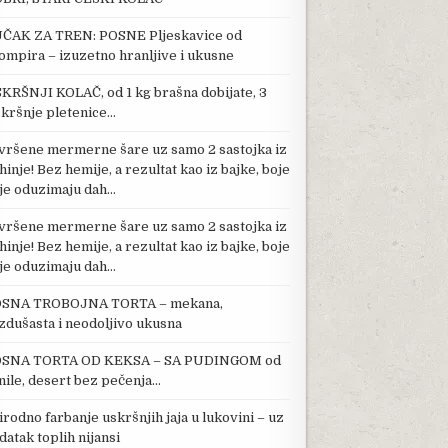
ČAK ZA TREN: POSNE Pljeskavice od
ompira – izuzetno hranljive i ukusne
KRŠNJI KOLAČ, od 1 kg brašna dobijate, 3
kršnje pletenice…
vršene mermerne šare uz samo 2 sastojka iz
hinje! Bez hemije, a rezultat kao iz bajke, boje
je oduzimaju dah…
vršene mermerne šare uz samo 2 sastojka iz
hinje! Bez hemije, a rezultat kao iz bajke, boje
je oduzimaju dah…
SNA TROBOJNA TORTA – mekana,
zdušasta i neodoljivo ukusna
SNA TORTA OD KEKSA – SA PUDINGOM od
nile, desert bez pečenja…
irodno farbanje uskršnjih jaja u lukovini – uz
datak toplih nijansi