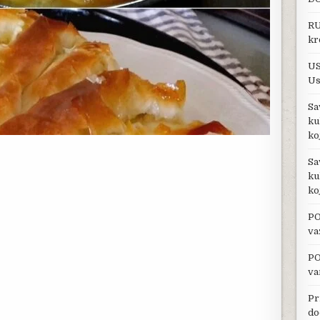
RU
kr
US
Us
Sa
ku
ko
Sa
ku
ko
PO
va
PO
va
Pr
do