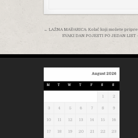
Post navigation
← LAŽNA MAĐARICA: Kolač koji možete pripremi
SVAKI DAN POJESTI PO JEDAN LIST –
August 2026
M
T
W
T
F
S
S
1
2
3
4
5
6
7
8
9
10
11
12
13
14
15
16
17
18
19
20
21
22
23