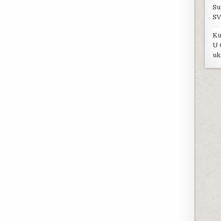
Su
SV
Ku
U 
uk