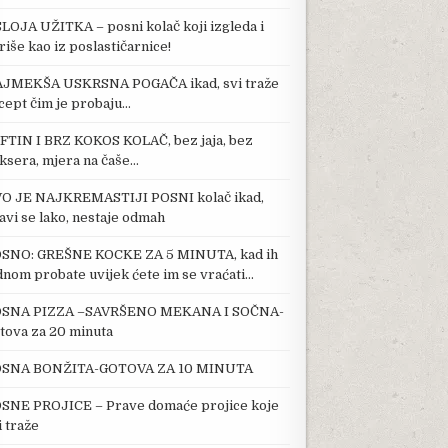
SLOJA UŽITKA – posni kolač koji izgleda i
riše kao iz poslastičarnice!
JMEKŠA USKRSNA POGAČA ikad, svi traže
cept čim je probaju…
FTIN I BRZ KOKOS KOLAČ, bez jaja, bez
ksera, mjera na čaše…
O JE NAJKREMASTIJI POSNI kolač ikad,
avi se lako, nestaje odmah
SNO: GREŠNE KOCKE ZA 5 MINUTA, kad ih
dnom probate uvijek ćete im se vraćati…
SNA PIZZA –SAVRŠENO MEKANA I SOČNA-
tova za 20 minuta
SNA BONŽITA-GOTOVA ZA 10 MINUTA
SNE PROJICE – Prave domaće projice koje
i traže