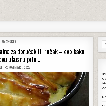
POSTED IN
SPORTS
Se
lna za doručak ili ručak – evo kako
ovu ukusnu pitu…
R:
PUBLISHED DATE:
JE
NOVEMBER 1, 2025
SV
UP
bi
ZA
Do
DO