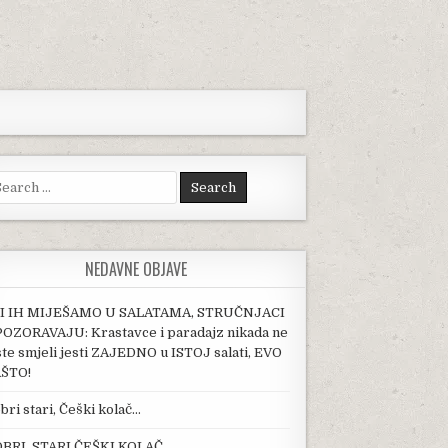
arch for:
NEDAVNE OBJAVE
I IH MIJEŠAMO U SALATAMA, STRUČNJACI
OZORAVAJU: Krastavce i paradajz nikada ne
ste smjeli jesti ZAJEDNO u ISTOJ salati, EVO
ŠTO!
bri stari, Češki kolač…
BRI, STARI ČEŠKI KOLAČ