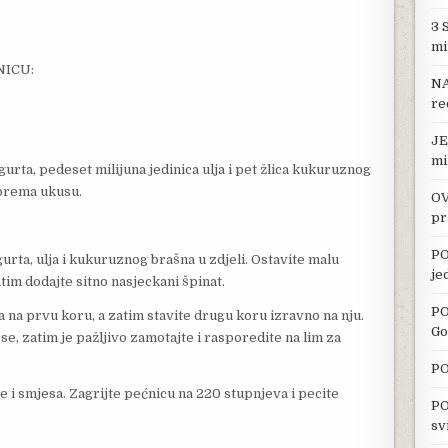
3 
mi
NICU:
NA
re
JE
mi
gurta, pedeset milijuna jedinica ulja i pet žlica kukuruznog
m prema ukusu.
OV
pr
PO
gurta, ulja i kukuruznog brašna u zdjeli. Ostavite malu
je
tim dodajte sitno nasjeckani špinat.
PO
na prvu koru, a zatim stavite drugu koru izravno na nju.
Go
 zatim je pažljivo zamotajte i rasporedite na lim za
PO
 i smjesa. Zagrijte pećnicu na 220 stupnjeva i pecite
PO
sv