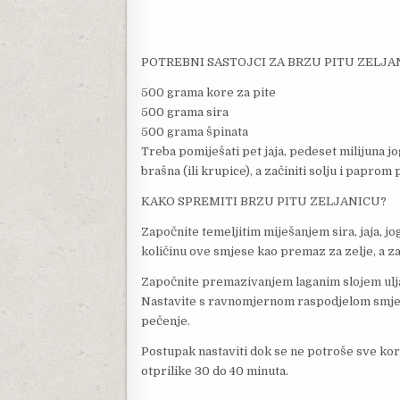
POTREBNI SASTOJCI ZA BRZU PITU ZELJA
500 grama kore za pite
500 grama sira
500 grama špinata
Treba pomiješati pet jaja, pedeset milijuna jo
brašna (ili krupice), a začiniti solju i papro
KAKO SPREMITI BRZU PITU ZELJANICU?
Započnite temeljitim miješanjem sira, jaja, jo
količinu ove smjese kao premaz za zelje, a za
Započnite premazivanjem laganim slojem ulja 
Nastavite s ravnomjernom raspodjelom smjese,
pečenje.
Postupak nastaviti dok se ne potroše sve kore
otprilike 30 do 40 minuta.