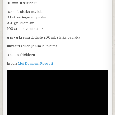
30 min. u frižideru
300 ml. slatka pavlaka
3 kašike šećera u prahu
250 gr. krem sir
100 gr. mleveni lešnik
u prvu kremu dodajte 200 ml. slatka pavlaka
ukrasiti zdrobljenim lešnicima
3 sata u frižideru
Izvor:
Moi Domasni Recepti