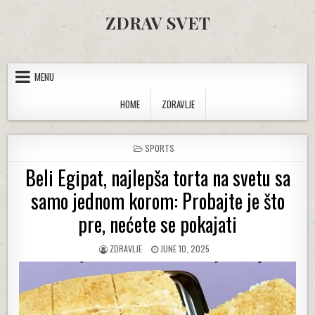
Skip to content
ZDRAV SVET
MENU
HOME
ZDRAVLJE
POSTED IN
SPORTS
Beli Egipat, najlepša torta na svetu sa
samo jednom korom: Probajte je što
pre, nećete se pokajati
AUTHOR:
PUBLISHED DATE:
ZDRAVLJE
JUNE 10, 2025