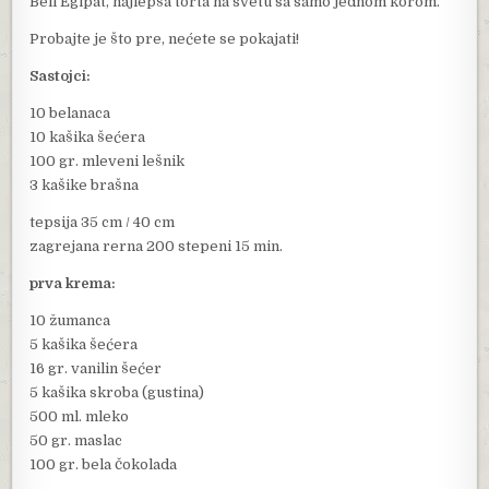
Beli Egipat, najlepša torta na svetu sa samo jednom korom.
Probajte je što pre, nećete se pokajati!
Sastojci:
10 belanaca
10 kašika šećera
100 gr. mleveni lešnik
3 kašike brašna
tepsija 35 cm / 40 cm
zagrejana rerna 200 stepeni 15 min.
prva krema:
10 žumanca
5 kašika šećera
16 gr. vanilin šećer
5 kašika skroba (gustina)
500 ml. mleko
50 gr. maslac
100 gr. bela čokolada