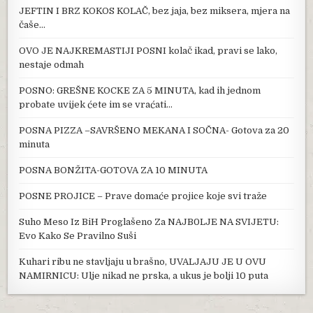
JEFTIN I BRZ KOKOS KOLAČ, bez jaja, bez miksera, mjera na
čaše…
OVO JE NAJKREMASTIJI POSNI kolač ikad, pravi se lako,
nestaje odmah
POSNO: GREŠNE KOCKE ZA 5 MINUTA, kad ih jednom
probate uvijek ćete im se vraćati…
POSNA PIZZA –SAVRŠENO MEKANA I SOČNA- Gotova za 20
minuta
POSNA BONŽITA-GOTOVA ZA 10 MINUTA
POSNE PROJICE – Prave domaće projice koje svi traže
Suho Meso Iz BiH Proglašeno Za NAJB0LJE NA SVIJETU:
Evo Kako Se Pravilno Suši
Kuhari ribu ne stavljaju u brašno, UVALJAJU JE U OVU
NAMIRNICU: Ulje nikad ne prska, a ukus je bolji 10 puta