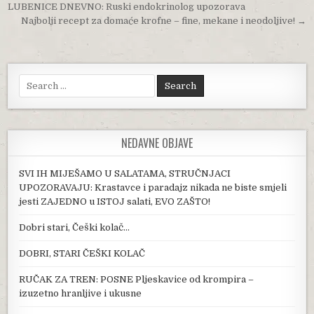
LUBENICE DNEVNO: Ruski endokrinolog upozorava
Najbolji recept za domaće krofne – fine, mekane i neodoljive! →
Search for:
NEDAVNE OBJAVE
SVI IH MIJEŠAMO U SALATAMA, STRUČNJACI
UPOZORAVAJU: Krastavce i paradajz nikada ne biste smjeli
jesti ZAJEDNO u ISTOJ salati, EVO ZAŠTO!
Dobri stari, Češki kolač…
DOBRI, STARI ČEŠKI KOLAČ
RUČAK ZA TREN: POSNE Pljeskavice od krompira –
izuzetno hranljive i ukusne