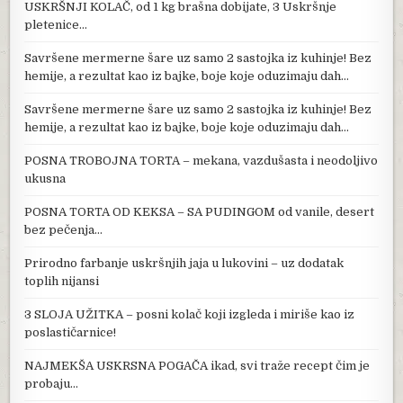
USKRŠNJI KOLAČ, od 1 kg brašna dobijate, 3 Uskršnje
pletenice…
Savršene mermerne šare uz samo 2 sastojka iz kuhinje! Bez
hemije, a rezultat kao iz bajke, boje koje oduzimaju dah…
Savršene mermerne šare uz samo 2 sastojka iz kuhinje! Bez
hemije, a rezultat kao iz bajke, boje koje oduzimaju dah…
POSNA TROBOJNA TORTA – mekana, vazdušasta i neodoljivo
ukusna
POSNA TORTA OD KEKSA – SA PUDINGOM od vanile, desert
bez pečenja…
Prirodno farbanje uskršnjih jaja u lukovini – uz dodatak
toplih nijansi
3 SLOJA UŽITKA – posni kolač koji izgleda i miriše kao iz
poslastičarnice!
NAJMEKŠA USKRSNA POGAČA ikad, svi traže recept čim je
probaju…