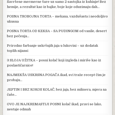
Savršene mermerne šare uz samo 2 sastojka iz kuhinje! Bez
hemije, a rezultat kao iz bajke, boje koje oduzimaju dah…
POSNA TROBOJNA TORTA – mekana, vazdušasta i neodoljivo
ukusna
POSNA TORTA OD KEKSA – SA PUDINGOM od vanile, desert
bez pečenja…
Prirodno farbanje uskršnjih jaja u lukovini – uz dodatak
toplih nijansi
3 SLOJA UŽITKA – posni kolač koji izgleda i miriše kao iz
poslastičarnice!
NAJMEKŠA USKRSNA POGAČA ikad, svi traže recept čim je
probaju…
JEFTIN I BRZ KOKOS KOLAČ, bez jaja, bez miksera, mjera na
čaše…
OVO JE NAJKREMASTIJI POSNI kolač ikad, pravi se lako,
nestaje odmah