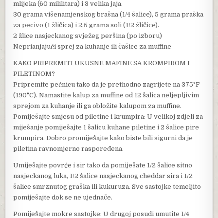
mlijeka (60 mililitara) i 3 velika jaja.
30 grama višenamjenskog brašna (1/4 šalice), 5 grama praška
za pecivo (1 žličica) i 2,5 grama soli (1/2 žličice).
2 žlice nasjeckanog svježeg peršina (po izboru)
Neprianjajući sprej za kuhanje ili čašice za muffine
KAKO PRIPREMITI UKUSNE MAFINE SA KROMPIROM I
PILETINOM?
Pripremite pećnicu tako da je prethodno zagrijete na 375°F
(190°C). Namastite kalup za muffine od 12 šalica neljepljivim
sprejom za kuhanje ili ga obložite kalupom za muffine.
Pomiješajte smjesu od piletine i krumpira: U velikoj zdjeli za
miješanje pomiješajte 1 šalicu kuhane piletine i 2 šalice pire
krumpira. Dobro promiješajte kako biste bili sigurni da je
piletina ravnomjerno raspoređena.
Umiješajte povrće i sir tako da pomiješate 1/2 šalice sitno
nasjeckanog luka, 1/2 šalice nasjeckanog cheddar sira i 1/2
šalice smrznutog graška ili kukuruza. Sve sastojke temeljito
pomiješajte dok se ne ujednače.
Pomiješajte mokre sastojke: U drugoj posudi umutite 1/4