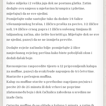
šalice mlijeka i 2 velika jaja dok ne postanu glatka. Zatim
dodajte ovu smjesu u mješavinu krumpira i piletine,
miješajući da se sve sjedini.
Pomiješajte suhe sastojke tako da dodate 1/4 šalice
višenamjenskog brašna, 1 žličicu praška za pecivo, 1/2 žličice
soli, 1/4 žličice crnog papra i 1 žličicu sušenog timijana ili
talijanskog začina, ako želite koristiti ga. Miješajte dok se sve
ne sjedini, pazeći da se ne izmiješa previše.
Dodajte svježe začinsko bilje: pomiješajte 2 žlice
nasjeckanog svježeg peršina kako biste poboljšali okus i
dodali dašak boje.
Ravnomjerno rasporedite tijesto u 12 pripremljenih kalupa
za muffine, pazeći da svaki bude napunjen do tri četvrtine.
Nastavite s pečenjem muffina.
Kalup za muffine stavite u prethodno zagrijanu pećnicu i
pecite 20 do 25 minuta ili dok vrhovi ne poprime
zlatnosmeđu boju i dok čačkalica zabodena u sredinu ne
izađe čista.
Ostavite muffine da se ohlade u kalupu 5 minuta, a zatim ih