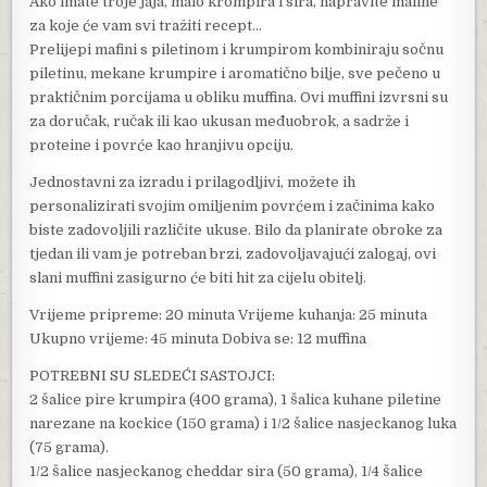
Ako imate troje jaja, malo krompira i sira, napravite mafine
za koje će vam svi tražiti recept…
Prelijepi mafini s piletinom i krumpirom kombiniraju sočnu
piletinu, mekane krumpire i aromatično bilje, sve pečeno u
praktičnim porcijama u obliku muffina. Ovi muffini izvrsni su
za doručak, ručak ili kao ukusan međuobrok, a sadrže i
proteine ​​i povrće kao hranjivu opciju.
Jednostavni za izradu i prilagodljivi, možete ih
personalizirati svojim omiljenim povrćem i začinima kako
biste zadovoljili različite ukuse. Bilo da planirate obroke za
tjedan ili vam je potreban brzi, zadovoljavajući zalogaj, ovi
slani muffini zasigurno će biti hit za cijelu obitelj.
Vrijeme pripreme: 20 minuta Vrijeme kuhanja: 25 minuta
Ukupno vrijeme: 45 minuta Dobiva se: 12 muffina
POTREBNI SU SLEDEĆI SASTOJCI:
2 šalice pire krumpira (400 grama), 1 šalica kuhane piletine
narezane na kockice (150 grama) i 1/2 šalice nasjeckanog luka
(75 grama).
1/2 šalice nasjeckanog cheddar sira (50 grama), 1/4 šalice