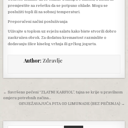
premjestite na rešetku da se potpuno ohlade. Mogu se
poslužiti topli ili na sobnoj temperaturi.
Preporučeni načini posluživanja:
Uživajte u toplom uz svježu salatu kako biste stvorili dobro
zaokružen obrok. Za dodatnu kremastost razmislite o
dodavanju žlice kiselog vrhnja ili grčkog jogurta.
Author:
Zdravlje
Post navigation
← Savršeno pečeni “ZLATNI KARFIOL”, tajna se krije u pravilnom
omjeru potrebnih začina…
0SVJEŽAVAJUĆA PITA 0D LIMUNADE (BEZ PEČENJA) →
Search for: