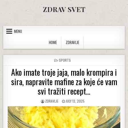
Skip to content
ZDRAV SVET
MENU
HOME
ZDRAVLJE
POSTED IN
SPORTS
Ako imate troje jaja, malo krompira i
sira, napravite mafine za koje će vam
svi tražiti recept…
AUTHOR:
PUBLISHED DATE:
ZDRAVLJE
JULY 13, 2025