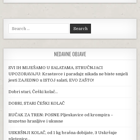
Search for:
NEDAVNE OBJAVE
SVI IH MIJEŠAMO U SALATAMA, STRUČNJACI
UPOZORAVAJU: Krastavce i paradajz nikada ne biste smjeli
jesti ZAJEDNO u ISTOJ salati, EVO ZAŠTO!
Dobri stari, Češki kolač…
DOBRI, STARI ČEŠKI KOLAČ
RUČAK ZA TREN: POSNE Pljeskavice od krompira –
izuzetno hranljive i ukusne
USKRŠNJI KOLAČ, od 1 kg brašna dobijate, 3 Uskršnje
pletenice…