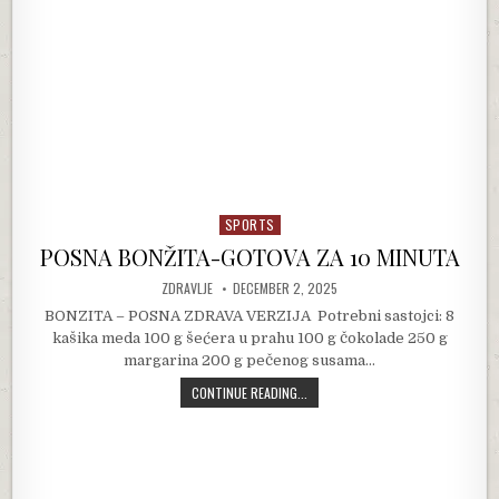
SPORTS
Posted in
POSNA BONŽITA-GOTOVA ZA 10 MINUTA
AUTHOR:
PUBLISHED DATE:
ZDRAVLJE
DECEMBER 2, 2025
BONZITA – POSNA ZDRAVA VERZIJA Potrebni sastojci: 8
kašika meda 100 g šećera u prahu 100 g čokolade 250 g
margarina 200 g pečenog susama…
POSNA BONŽITA-GOTOVA ZA 10 MI
CONTINUE READING...