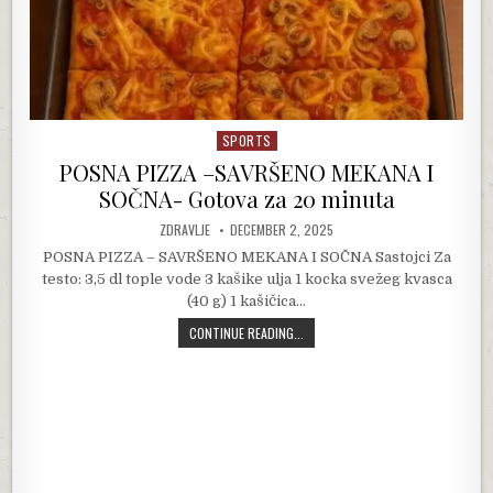
SPORTS
Posted in
POSNA PIZZA –SAVRŠENO MEKANA I
SOČNA- Gotova za 20 minuta
AUTHOR:
PUBLISHED DATE:
ZDRAVLJE
DECEMBER 2, 2025
POSNA PIZZA – SAVRŠENO MEKANA I SOČNA Sastojci Za
testo: 3,5 dl tople vode 3 kašike ulja 1 kocka svežeg kvasca
(40 g) 1 kašičica…
POSNA PIZZA –SAVRŠENO MEKANA 
CONTINUE READING...