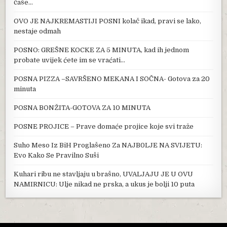
čaše…
OVO JE NAJKREMASTIJI POSNI kolač ikad, pravi se lako,
nestaje odmah
POSNO: GREŠNE KOCKE ZA 5 MINUTA, kad ih jednom
probate uvijek ćete im se vraćati…
POSNA PIZZA –SAVRŠENO MEKANA I SOČNA- Gotova za 20
minuta
POSNA BONŽITA-GOTOVA ZA 10 MINUTA
POSNE PROJICE – Prave domaće projice koje svi traže
Suho Meso Iz BiH Proglašeno Za NAJB0LJE NA SVIJETU:
Evo Kako Se Pravilno Suši
Kuhari ribu ne stavljaju u brašno, UVALJAJU JE U OVU
NAMIRNICU: Ulje nikad ne prska, a ukus je bolji 10 puta