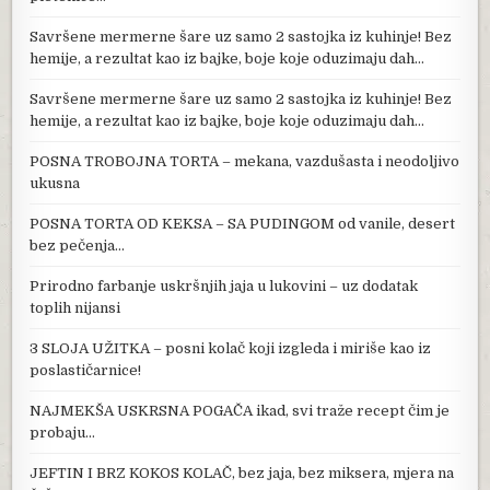
Savršene mermerne šare uz samo 2 sastojka iz kuhinje! Bez
hemije, a rezultat kao iz bajke, boje koje oduzimaju dah…
Savršene mermerne šare uz samo 2 sastojka iz kuhinje! Bez
hemije, a rezultat kao iz bajke, boje koje oduzimaju dah…
POSNA TROBOJNA TORTA – mekana, vazdušasta i neodoljivo
ukusna
POSNA TORTA OD KEKSA – SA PUDINGOM od vanile, desert
bez pečenja…
Prirodno farbanje uskršnjih jaja u lukovini – uz dodatak
toplih nijansi
3 SLOJA UŽITKA – posni kolač koji izgleda i miriše kao iz
poslastičarnice!
NAJMEKŠA USKRSNA POGAČA ikad, svi traže recept čim je
probaju…
JEFTIN I BRZ KOKOS KOLAČ, bez jaja, bez miksera, mjera na