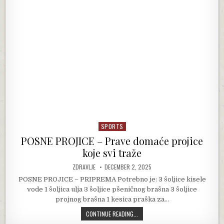
SPORTS
Posted in
POSNE PROJICE – Prave domaće projice
koje svi traže
AUTHOR:
PUBLISHED DATE:
ZDRAVLJE
DECEMBER 2, 2025
POSNE PROJICE – PRIPREMA Potrebno je: 3 šoljice kisele
vode 1 šoljica ulja 3 šoljice pšeničnog brašna 3 šoljice
projnog brašna 1 kesica praška za…
POSNE PROJICE – PRAVE DOMAĆE PR
CONTINUE READING...