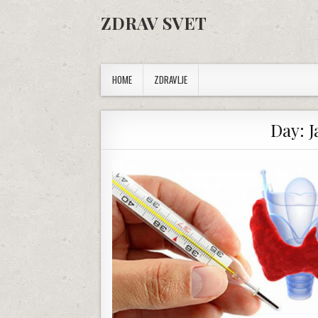
Skip to content
ZDRAV SVET
HOME
ZDRAVLJE
Day:
J