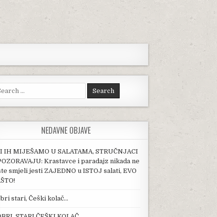
arch for:
NEDAVNE OBJAVE
I IH MIJEŠAMO U SALATAMA, STRUČNJACI
OZORAVAJU: Krastavce i paradajz nikada ne
ste smjeli jesti ZAJEDNO u ISTOJ salati, EVO
ŠTO!
bri stari, Češki kolač…
E: SVE ŠTO VAM JE POTREBNO JE TOPLOMER!
BRI, STARI ČEŠKI KOLAČ