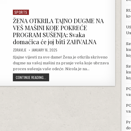
RU
SPORTS
Posted in
kr
ŽENA OTKRILA TAJNO DUGME NA
VEŠ MAŠINI KOJE POKREĆE
US
Us
PROGRAM SUŠENJA: Svaka
domaćica će joj biti ZAHVALNA
Sa
AUTHOR:
PUBLISHED DATE:
ku
ZDRAVLJE
JANUARY 16, 2025
ko
Sjajne vijesti za sve dame! Žena je otkrila skriveno
dugme na vašoj mašini za pranje veša koje ubrzava
Sa
proces sušenja vaše odeće. Nicola je na…
ku
ŽENA OTKRILA TAJNO DUGME NA VEŠ MAŠINI KOJE POKREĆE 
CONTINUE READING...
ko
PO
va
PO
va
Pr
do