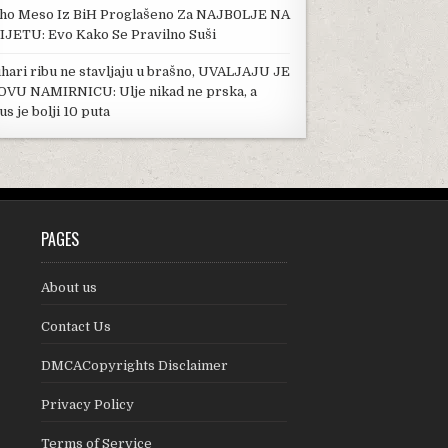
ho Meso Iz BiH Proglašeno Za NAJB0LJE NA
IJETU: Evo Kako Se Pravilno Suši
hari ribu ne stavljaju u brašno, UVALJAJU JE
OVU NAMIRNICU: Ulje nikad ne prska, a
us je bolji 10 puta
PAGES
About us
Contact Us
DMCACopyrights Disclaimer
Privacy Policy
Terms of Service