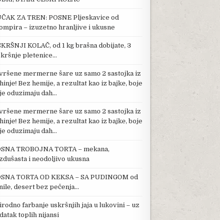
ČAK ZA TREN: POSNE Pljeskavice od
ompira – izuzetno hranljive i ukusne
KRŠNJI KOLAČ, od 1 kg brašna dobijate, 3
kršnje pletenice…
vršene mermerne šare uz samo 2 sastojka iz
hinje! Bez hemije, a rezultat kao iz bajke, boje
je oduzimaju dah…
vršene mermerne šare uz samo 2 sastojka iz
hinje! Bez hemije, a rezultat kao iz bajke, boje
PROGRAM SUŠENJA: SVAKA DOMAĆICA ĆE JOJ BITI ZAHVALNA
je oduzimaju dah…
SNA TROBOJNA TORTA – mekana,
zdušasta i neodoljivo ukusna
SNA TORTA OD KEKSA – SA PUDINGOM od
nile, desert bez pečenja…
irodno farbanje uskršnjih jaja u lukovini – uz
datak toplih nijansi