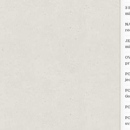
3 
mi
NA
re
JE
mi
OV
pr
PO
je
PO
Go
PO
PO
sv