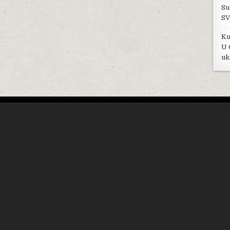
Su
SV
Ku
U 
uk