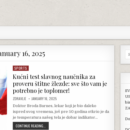
anuary 16, 2025
Se
SPORTS
Posted in
Kućni test slavnog naučnika za
proveru štitne žlezde: sve što vam je
potrebno je toplomer!
SV
UP
AUTHOR:
PUBLISHED DATE:
ZDRAVLJE
JANUARY 16, 2025
bi
Doktor Broda Barnes, lekar koji je bio daleko
ZA
ispred svog vremena, još pre 50 godina otkrio je da
je temperatura našeg tela je dobar indikator…
Do
KUĆNI TEST SLAVNOG NAUČNIKA ZA PROVERU ŠTITNE ŽLEZD
CONTINUE READING...
DO