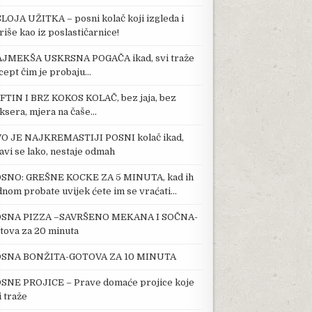
SLOJA UŽITKA – posni kolač koji izgleda i
riše kao iz poslastičarnice!
JMEKŠA USKRSNA POGAČA ikad, svi traže
cept čim je probaju…
FTIN I BRZ KOKOS KOLAČ, bez jaja, bez
ksera, mjera na čaše…
O JE NAJKREMASTIJI POSNI kolač ikad,
avi se lako, nestaje odmah
SNO: GREŠNE KOCKE ZA 5 MINUTA, kad ih
dnom probate uvijek ćete im se vraćati…
SNA PIZZA –SAVRŠENO MEKANA I SOČNA-
tova za 20 minuta
SNA BONŽITA-GOTOVA ZA 10 MINUTA
SNE PROJICE – Prave domaće projice koje
i traže