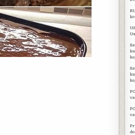
RU
kr
US
Us
Sa
ku
ko
Sa
ku
ko
PO
va
PO
va
Pr
do