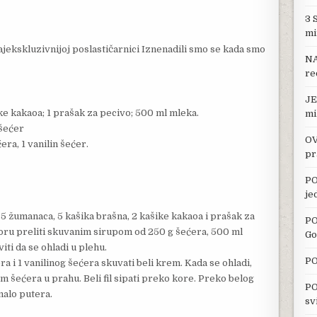
3 
mi
najekskluzivnijoj poslastičarnici Iznenadili smo se kada smo
NA
re
JE
šike kakaoa; 1 prašak za pecivo; 500 ml mleka.
mi
 šećer
OV
era, 1 vanilin šećer.
pr
PO
je
 5 žumanaca, 5 kašika brašna, 2 kašike kakaoa i prašak za
PO
koru preliti skuvanim sirupom od 250 g šećera, 500 ml
Go
iti da se ohladi u plehu.
PO
era i 1 vanilinog šećera skuvati beli krem. Kada se ohladi,
 šećera u prahu. Beli fil sipati preko kore. Preko belog
PO
malo putera.
sv