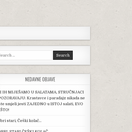
arch for:
NEDAVNE OBJAVE
I IH MIJEŠAMO U SALATAMA, STRUČNJACI
OZORAVAJU: Krastavce i paradajz nikada ne
ste smjeli jesti ZAJEDNO u ISTOJ salati, EVO
ŠTO!
bri stari, Češki kolač…
BRI, STARI ČEŠKI KOLAČ