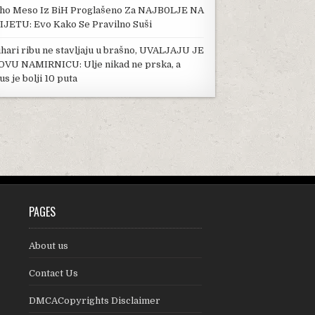
ho Meso Iz BiH Proglašeno Za NAJB0LJE NA
IJETU: Evo Kako Se Pravilno Suši
hari ribu ne stavljaju u brašno, UVALJAJU JE
OVU NAMIRNICU: Ulje nikad ne prska, a
us je bolji 10 puta
PAGES
About us
Contact Us
DMCACopyrights Disclaimer