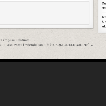
Su
SV
Ku
U 
uk
i topi se u ustima!
IJUMI rastu i cvjetaju kao ludi (T0K0M CIJELE G0DINE) →