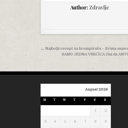
Author:
Zdravlje
Post navigation
← Najbolji recept za krompirušu – Svima uspeva 
SAM0 JEDNA VREĆICA čini da ANTUR
August 2026
M
T
W
T
F
S
S
1
2
3
4
5
6
7
8
9