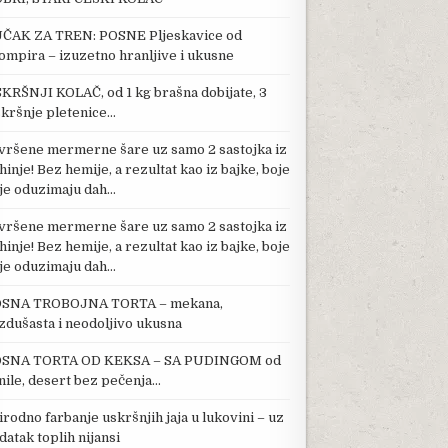
ČAK ZA TREN: POSNE Pljeskavice od
ompira – izuzetno hranljive i ukusne
KRŠNJI KOLAČ, od 1 kg brašna dobijate, 3
kršnje pletenice…
vršene mermerne šare uz samo 2 sastojka iz
hinje! Bez hemije, a rezultat kao iz bajke, boje
je oduzimaju dah…
vršene mermerne šare uz samo 2 sastojka iz
hinje! Bez hemije, a rezultat kao iz bajke, boje
je oduzimaju dah…
SNA TROBOJNA TORTA – mekana,
zdušasta i neodoljivo ukusna
SNA TORTA OD KEKSA – SA PUDINGOM od
nile, desert bez pečenja…
irodno farbanje uskršnjih jaja u lukovini – uz
datak toplih nijansi