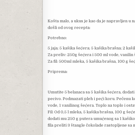
Košta malo, a ukus je kao da je napravljen u 
došli od ovog recepta:
Potrebno:
5 jaja; 5 kašika šećera; 5 kašika brašna; 2 ka
Za preliv: 250g šećera i 500 ml vode, vanilin
Za fil: 500ml mleka, 5 kašika brašna, 100 g šeć
Priprema:
Umutite 5 belanaca sa 5 kašika šećera, dodati
pecivo. Podmazati pleh i peći koru. Pečenu 
vode, 1 vanilinog šećera. Toplo na toplo i ostav
Fil: Od 0,5 l mleka, 5 kašika brašna, 100 g šeć
dodati mu 250 g putera umućenog sa 1 kašikom
fila preliti 3 štangle čokolade rastopljene sa 