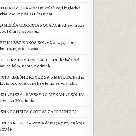
SLOJA UŽITKA – posni kolač koji izgleda i
riše kao iz poslastičarnice!
JMEKŠA USKRSNA POGAČA ikad, svi traže
cept čim je probaju…
FTIN I BRZ KOKOS KOLAČ, bez jaja, bez
ksera, mjera na čaše…
O JE NAJKREMASTIJI POSNI kolač ikad,
avi se lako, nestaje odmah
SNO: GREŠNE KOCKE ZA 5 MINUTA, kad ih
dnom probate uvijek ćete im se vraćati…
SNA PIZZA –SAVRŠENO MEKANA I SOČNA-
tova za 20 minuta
SNA BONŽITA-GOTOVA ZA 10 MINUTA
SNE PROJICE – Prave domaće projice koje
i traže