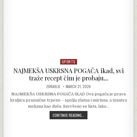
SPORTS
Posted in
NAJMEKŠA USKRSNA POGAČA ikad, svi
traže recept čim je probaju…
AUTHOR:
PUBLISHED DATE:
ZDRAVLJE
MARCH 21, 2026
NAJMEKŠA USKRSNA POGAČA IKAD Ova pogača je prava
kraljica praznične trpeze – spolja zlatna i mirisna, a iznutra
mekana kao duša. Savršeno se lista, lako…
NAJMEKŠA USKRSNA POGAČA IKAD, 
CONTINUE READING...