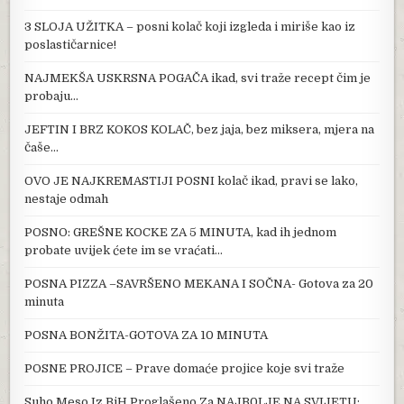
3 SLOJA UŽITKA – posni kolač koji izgleda i miriše kao iz
poslastičarnice!
NAJMEKŠA USKRSNA POGAČA ikad, svi traže recept čim je
probaju…
JEFTIN I BRZ KOKOS KOLAČ, bez jaja, bez miksera, mjera na
čaše…
OVO JE NAJKREMASTIJI POSNI kolač ikad, pravi se lako,
nestaje odmah
POSNO: GREŠNE KOCKE ZA 5 MINUTA, kad ih jednom
probate uvijek ćete im se vraćati…
POSNA PIZZA –SAVRŠENO MEKANA I SOČNA- Gotova za 20
minuta
POSNA BONŽITA-GOTOVA ZA 10 MINUTA
POSNE PROJICE – Prave domaće projice koje svi traže
Suho Meso Iz BiH Proglašeno Za NAJB0LJE NA SVIJETU: